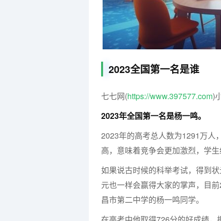
2023全国第一名是谁
七七网(
https://www.397577.com
)
2023年全国第一名是杨一鸣。
2023年的高考总人数为1291万
高，意味着竞争会更加激烈，学生
如果说古时候的科举考试，得到状
元也一样会赢得大家的掌声，目前
昌市第二中学的杨一鸣同学。
在高考中他取得726分的好成绩