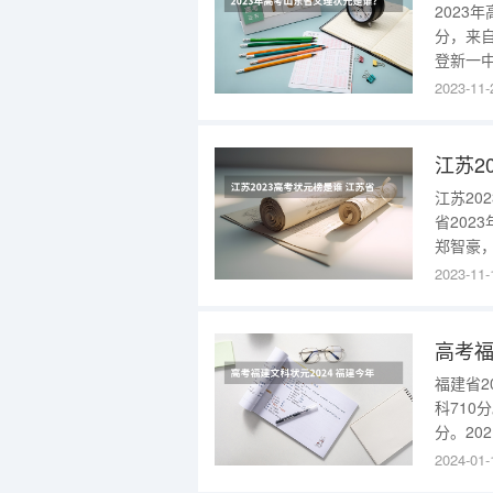
2023
分，来自
登新一中
校。山东
2023-11-
三中的郝
97、化
江苏20
省20
郑智豪，
元的定
2023-11-
以出色
争激烈
高考福
福建省2
科710
分。20
711分
2024-01-
个人兴