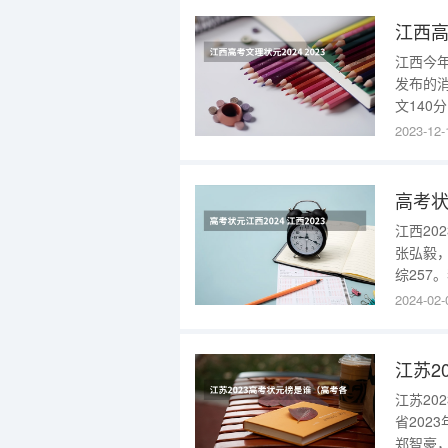
江西高
江西今
发布的消
文140
高考总分
2023-12-
2023
位高考状
高考状
江西20
张弘毅，
综257
分的高
2024-02-
扣分，
满分的
江苏2
江苏20
省20
郑智豪，