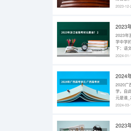
元的定
2023-12-
以出色
争激烈
202
2023
学中学
下：语文
物98
2024-01-
所优秀
面发展
202
202
学，自
元是谁_
谁理科
2024-03-
元是来自
高中佳绩
202