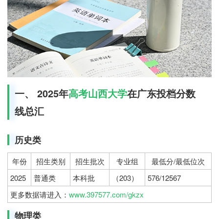
一、 2025年
高考
山西大学
在广东投档分数
线总汇
历史类
年份
招生类别
招生批次
专业组
最低分/最低位次
2025
普通类
本科批
（203）
576/12567
更多数据请进入：
www.397577.com/gkzx
物理类