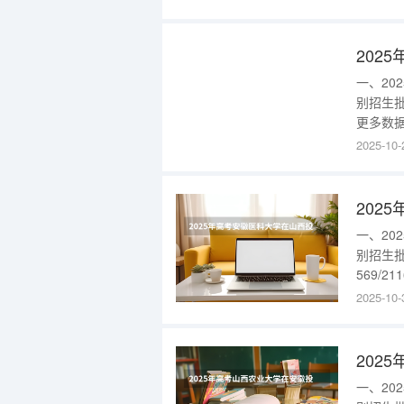
202
一、2
别招生批
更多数据
分/最低
2025-10-
（303）
入：{
202
一、2
别招生批
569/2
2025-10-
202
一、2