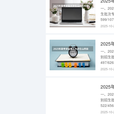
202
一、2
生批次专
599/1
（302）
2025-10-
据请进入
位次20
202
一、2
别招生批
497/6
{$cate_u
2025-10-
202
一、2
别招生批
522/4
2025-10-