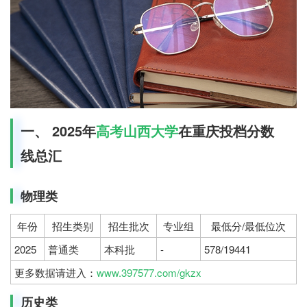
一、 2025年
高考
山西大学
在重庆投档分数
线总汇
物理类
年份
招生类别
招生批次
专业组
最低分/最低位次
2025
普通类
本科批
-
578/19441
更多数据请进入：
www.397577.com/gkzx
历史类