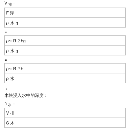
V
=
排
F
浮
ρ
水
g
=
ρπ
R
2
hg
ρ
水
g
=
ρπ
R
2
h
ρ
水
，
木块浸入水中的深度：
h
=
水
V
排
S
木