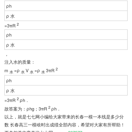
ρh
ρ
水
2
=3πR
ρh
ρ
水
，
注入水的质量：
2
m
=ρ
V
=ρ
3πR
水
水
水
水
ρh
ρ
水
2
=3πR
ρh．
2
故答案为：ρhg；3πR
ρh．
以上，就是七七网小编给大家带来的长春一模一本线是多少分
数 长春高三一模啥时出成绩全部内容，希望对大家有所帮助！