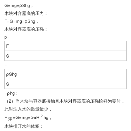
G=mg=ρShg，
木块对容器底的压力：
F=G=mg=ρShg，
木块对容器底的压强：
p=
F
S
=
ρShg
S
=ρhg；
（2）当木块与容器底接触且木块对容器底的压强恰好为零时，
此时注入水的质量最少，
2
F
=G=mg=ρπR
hg，
浮
木块排开水的体积：