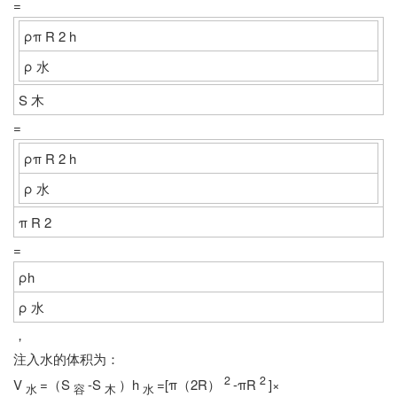
=
ρπ
R
2
h
ρ
水
S
木
=
ρπ
R
2
h
ρ
水
π
R
2
=
ρh
ρ
水
，
注入水的体积为：
2
2
V
=（S
-S
）h
=[π（2R）
-πR
]×
水
容
木
水