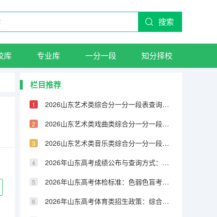
搜索
校库
专业库
一分一段
知分择校
栏目推荐
2026山东艺术类综合分一分一段表查询渠道：官网和微信公众号均可查
2026山东艺术类戏曲类综合分一分一段表：文化287分可上本科，校考是关键
2026山东艺术类音乐类综合分一分一段表：专业成绩占七成，文化331分可上本科
2026年山东高考成绩公布与查询方式：6月25日15:00后查分
2026年山东高考体检标准：色弱色盲考生哪些专业不能报？
2026年山东高考体育类招生政策：综合成绩计算与志愿填报