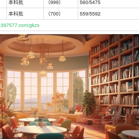
本科批
（999）
560/5475
本科批
（700）
559/5592
397577.com/gkzx