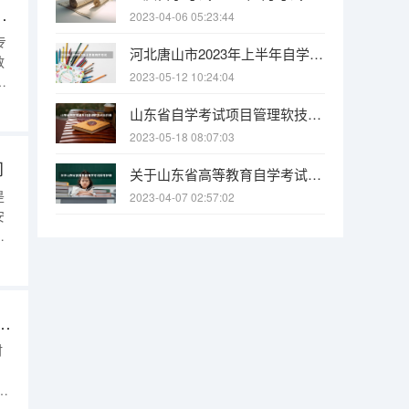
习要旨：三技巧让你拿高分
2023-04-06 05:23:44
专
河北唐山市2023年上半年自学考试各报名点联系方式 河北省高等教育自学考试2022年下半年暨2022年上半年延期考试理论课报考的公告
教
2023-05-12 10:24:04
足
的表
山东省自学考试项目管理软技术科目最新历年真题1 山东省2022年10月高等教育自学考试专业科目一览表
自考
2023-05-18 08:07:03
间
关于山东省高等教育自学考试停考护理（专科）等10个专业的通知 贵州省2023年4月高等教育自学考试报名时间及方法
是
2023-04-07 02:57:02
安
在
先
考网 2023年山东自考会计学专业（专升本）课程设置
时
03