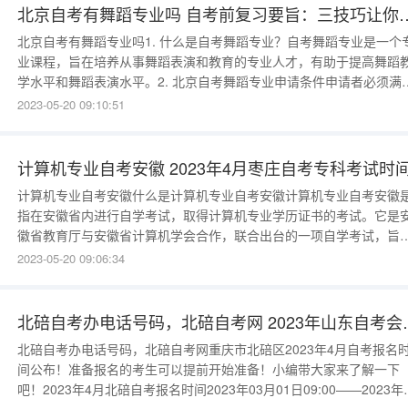
的学历教育形
北京自考有舞蹈专业吗 自考前复
北京自考有舞蹈专业吗1. 什么是自考舞蹈专业？自考舞蹈专业是一个
业课程，旨在培养从事舞蹈表演和教育的专业人才，有助于提高舞蹈
学水平和舞蹈表演水平。2. 北京自考舞蹈专业申请条件申请者必须满
以下条件：（1）身体健康；（2）有良好的舞蹈背景；（3）有良好
2023-05-20 09:10:51
演技能；（4）具有良好的教学素养。3. 自考舞蹈专业学习要求学习
舞蹈专业需要学习以下知识：（1）舞蹈历史；（2）舞蹈理论
计算机专业自考安徽 2023年4月枣庄自考专科考试时
计算机专业自考安徽什么是计算机专业自考安徽计算机专业自考安徽
指在安徽省内进行自学考试，取得计算机专业学历证书的考试。它是
徽省教育厅与安徽省计算机学会合作，联合出台的一项自学考试，旨
为安徽省内的计算机专业人士提供一个拿到计算机专业学历证书的机
2023-05-20 09:06:34
会。如何报考计算机专业自考安徽要想报考计算机专业自考安徽，首
要确定自己的报考资格，一般来说，报考计算机专业自考安徽的要求
是：①身份：18周岁
北碚自考办电话号码，北碚自
北碚自考办电话号码，北碚自考网重庆市北碚区2023年4月自考报名
间公布！准备报名的考生可以提前开始准备！小编带大家来了解一下
吧！2023年4月北碚自考报名时间2023年03月01日09:00——2023年