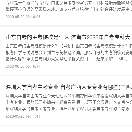
专业是一个新兴的专业，由北京自考办公室设立，目标是培养能够熟
掌握阿拉伯语的高素质人才。该专业旨在培养学生在社会经济发展中
演重要角色，为社会做出更大贡献。如何选择北京自考阿拉伯语专业
2023-05-20 09:16:06
选择北京自考阿拉伯语专业之前，学生首先应该明确自己的目标，了
自己的能力和兴趣，根据自身情况做出最佳选择。此外，学生还应该
虑自己的经济条
​山东自考的主考院校是什
​山东自考的主考院校是什么？【导读】山东自考的主考院校是什么？
报考自学考试时总会听到主考院校这个词，那么自考的主考院校到底
指什么呢？今天自考网为大家整理了相关资讯，一起来了解一下吧。
东自考的主考院校是什么？主考院校由省考委遴选专业师资力量较强
2023-05-20 09:15:17
全日制普通高等学校担任。主考院校在高等教育自学考试工作上接受
考委的领导，参与命题和评卷，负责有关实践性学习环节的考核，在
业证书上副署，办理省考
深圳大学自考主
深圳大学自考主考专业今天七七网的小编带同学们来看看深圳大学自
主考专业，跟随我们小编来一起来看看吧，以下正文阅读：本文旨在
绍深圳大学的自考主考专业，详细介绍了深圳大学自考专业的主考方
向、申请条件、专业课程及毕业要求等内容，以期帮助自考学子更好
2023-05-20 09:11:41
选择自己的专业。1、深圳大学自考主考专业2.1主考方向深圳大学自
主考专业，是深圳大学面向成年人提供的一项自主学习、非全日制学