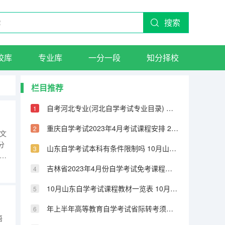
搜索
校库
专业库
一分一段
知分择校
栏目推荐
自考河北专业(河北自学考试专业目录) 山东省自学考试企业项目管理科目最新历年真题4
重庆自学考试2023年4月考试课程安排 2023年上半年四川省高等教育自学考试课程报考
本文
分
山东自学考试本科有条件限制吗 10月山东自学考试课程教材一览表
趋势
考
吉林省2023年4月份自学考试免考课程申请的通知 10月山东自学考试课程教材一览表
高
10月山东自学考试课程教材一览表 10月山东自学考试报考对象
年上半年高等教育自学考试省际转考须知 2022年4月云南省第87次高等教育自学考试报考简章
语