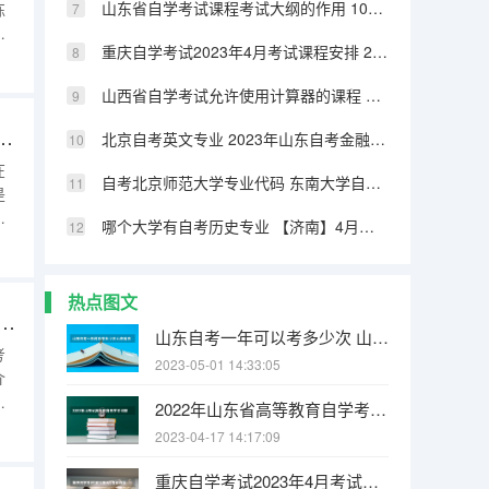
山东省自学考试课程考试大纲的作用 10月山东自学考试课程教材一览表
练
扮
重庆自学考试2023年4月考试课程安排 2022年江西省自学考试课程预安排表
在
解
山西省自学考试允许使用计算器的课程 山东自学考试本科都有什么课程
考
么 济南市2023年自考专科大数据与会计专业报名条件
北京自考英文专业 2023年山东自考金融学专业（本科）课程设置
在
自考北京师范大学专业代码 东南大学自考专科专业代码
是
山
哪个大学有自考历史专业 【济南】4月自考及上半年技能考核成绩查询
的
省
毕
热点图文
考专业 自考广西大专专业有哪些(广西自考专科学校)
山东自考一年可以考多少次 山东省自考文凭受国外认可吗
考
2023-05-01 14:33:05
介
2022年山东省高等教育自学考试部分专科专业新旧名称及代码对照表 10月山东自学考试课程教材一览表
的
2023-04-17 14:17:09
考
习
重庆自学考试2023年4月考试课程安排 2022年浙江省教育考试院停考高等教育自学考试心理健康教育等专业的通知