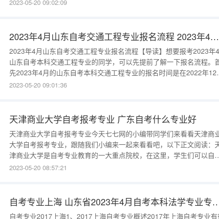
月01日15:00(包括新生首次报名和新老生课程考试))))))))))。重庆北
2023-05-20 09:02:09
考参加条件中华人民共和国公民，不分性别、年龄、民族、信仰、职
业、教育程度的
2023年4月山东自考交通工程专业报名流程 2023年4月山东自考本科建筑工程专业介绍
2023年4月山东自考交通工程专业报名流程【导读】想要报考2023年
山东自考本科交通工程专业的同学，可以先提前了解一下报名流程。
先2023年4月的山东自考本科交通工程专业的报名时间是在2022年12
18日到24日，截止时间是在12月24日17:00。第一、如果是第一次报
2023-05-20 09:01:36
山东自考本科交通工程专业要经过网上注册-网上信息审核-网上报名
流程。首先是网上注册：首次报名2023年4月自考的
天津商业大学自考报考专业 广东自考什么专业好
天津商业大学自考报考专业今天七七网的小编带同学们来看看天津商
大学自考报考专业，跟随我们小编来一起来看看吧，以下正文阅读：
津商业大学是自考专业教育的一大重点院校，在这里，学生们可以自
选择自考专业，享受到优质的教育资源。针对天津商业大学的自考报
2023-05-20 08:57:21
专业，本文将带领大家一起来了解相关信息。二、报考资格凡是具备
学专科以上学历的人士，均可以报考天津商业大学的自考专业，但是
要满足以下条件：
自考专业上海 山东省2023年4月自考本科法学专
自考专业2017上海1、2017上海自考专业概述2017年上海自考专业有