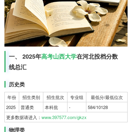
一、 2025年
高考
山西大学
在河北投档分数
线总汇
历史类
年份
招生类别
招生批次
专业组
最低分/最低位次
2025
普通类
本科批
-
584/10128
更多数据请进入：
www.397577.com/gkzx
物理类