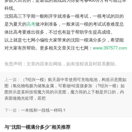
科线。
沈阳高三下学期一般刚开学就准备一模考试，一模考试的目的
是为夏天的
高考
做冲刺准备，一般来说一模的考试试卷难度总
体比高考要难出很多，不过也有益于帮助学生提高成绩。
以上就是七七网小编给大家带来的沈阳一模满分多少，希望能
对大家有所帮助。更多相关文章关注七七网：
www.397577.com
免责声明：文章内容来自网络，如有侵权请及时联系删除。
上一篇：
（?绍兴一模）航天器中常使用可充电电池，构造示意图如
图（氢化物电极为储氢金属，可看做H2直接参加 （?绍兴一模）如
图所示是某科技馆魔力筒的示意图，魔力筒的上下都是开口的，内
表面做抛光处理，若把
下一篇：
一本线和一段线一样吗？
与“沈阳一模满分多少”相关推荐