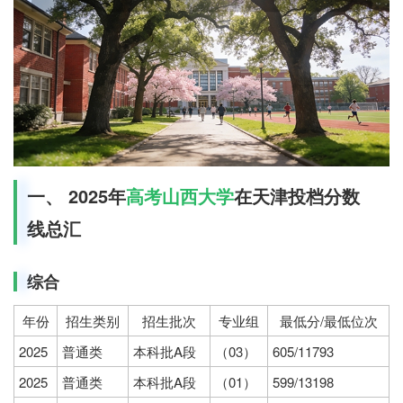
一、 2025年
高考
山西大学
在天津投档分数
线总汇
综合
年份
招生类别
招生批次
专业组
最低分/最低位次
2025
普通类
本科批A段
（03）
605/11793
2025
普通类
本科批A段
（01）
599/13198