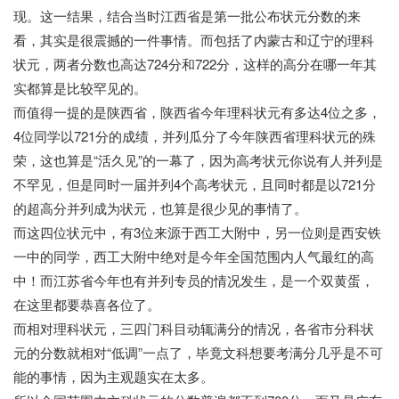
现。这一结果，结合当时江西省是第一批公布状元分数的来
看，其实是很震撼的一件事情。而包括了内蒙古和辽宁的理科
状元，两者分数也高达724分和722分，这样的高分在哪一年其
实都算是比较罕见的。
而值得一提的是陕西省，陕西省今年理科状元有多达4位之多，
4位同学以721分的成绩，并列瓜分了今年陕西省理科状元的殊
荣，这也算是“活久见”的一幕了，因为高考状元你说有人并列是
不罕见，但是同时一届并列4个高考状元，且同时都是以721分
的超高分并列成为状元，也算是很少见的事情了。
而这四位状元中，有3位来源于西工大附中，另一位则是西安铁
一中的同学，西工大附中绝对是今年全国范围内人气最红的高
中！而江苏省今年也有并列专员的情况发生，是一个双黄蛋，
在这里都要恭喜各位了。
而相对理科状元，三四门科目动辄满分的情况，各省市分科状
元的分数就相对“低调”一点了，毕竟文科想要考满分几乎是不可
能的事情，因为主观题实在太多。