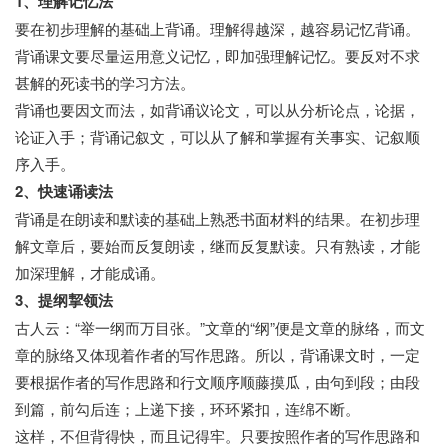
1、理解记忆法
要在初步理解的基础上背诵。理解得越深，越容易记忆背诵。
背诵课文要尽量运用意义记忆，即加强理解记忆。要反对不求
甚解的死读书的学习方法。
背诵也要因文而法，如背诵议论文，可以从分析论点，论据，
论证入手；背诵记叙文，可以从了解和掌握有关事实、记叙顺
序入手。
2、快速诵读法
背诵是在朗读和默读的基础上熟悉书面材料的结果。在初步理
解文章后，要始而反复朗读，继而反复默读。只有熟读，才能
加深理解，才能成诵。
3、提纲挈领法
古人云：“举一纲而万目张。”文章的“纲”便是文章的脉络，而文
章的脉络又体现着作者的写作思路。所以，背诵课文时，一定
要根据作者的写作思路和行文顺序顺藤摸瓜，由句到段；由段
到篇，前勾后连；上递下接，环环紧扣，连绵不断。
这样，不但背得快，而且记得牢。只要按照作者的写作思路和