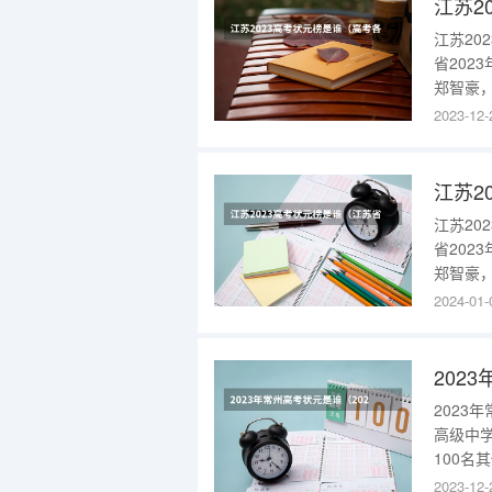
江苏2
江苏20
省20
郑智豪，
元的定
2023-12-
以出色
争激烈
江苏2
江苏20
省20
郑智豪，
元的定
2024-01-
以出色
争激烈
2023
高级中
100名
注和讨
2023-12-