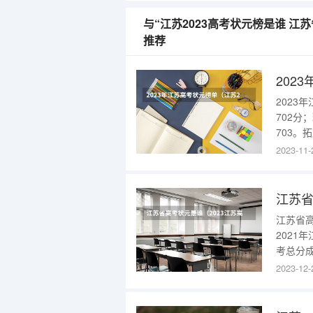
与“江苏2023高考状元榜是谁 江苏
推荐
202
2023
702
703
思考能
2023-11-
煎炸，
事，因
江苏省
江苏省高
2021
考总分
和全国
2023-12-
的20
2022