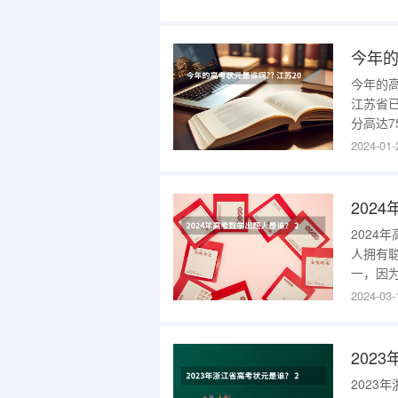
某某同
学习能
今年的
今年的高
江苏省已
分高达
的影响
2024-01-
成绩出
阳来自宜
202
2024
人拥有
一，因
己的个
2024-03-
和隐含
事，并
和实
202
2023