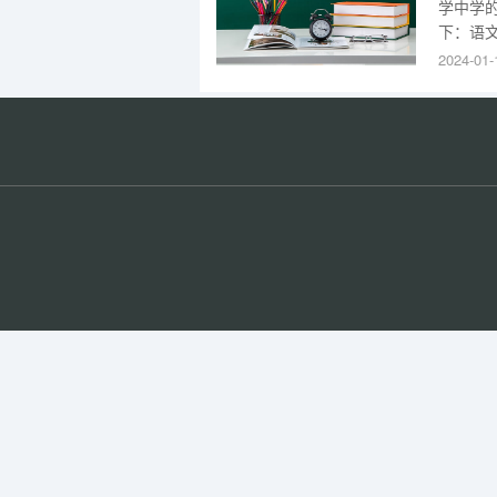
学中学
下：语文
物98
2024-01-
所优秀
面发展