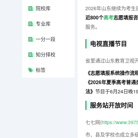
院校库
2026年山东继续为考
近800个
高考
志愿填报咨
专业库
服务。
一分一段
电视直播节目
知分择校
省里通过山东教育卫视
标签
《志愿填报系统操作流
《2026年夏季高考普
法》
节目于6月24日晚19
服务站开放时间
七七网(
https://www.397
市、县及学校也成立多