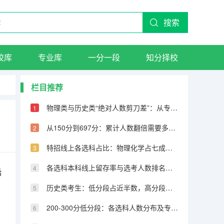
搜索
校库
专业库
一分一段
知分择校
栏目推荐
物理类与历史类“绝对人数剪刀差”：从专科到600分物理反超22万人
从150分到697分：累计人数翻倍需要多少分，越高分段跨越越大
特招线上各选科占比：物理化学占七成，历史仅占三成
各选科本科线上留存率与选考人数排名完全相反
希
历史类考生：低分段占近半数，高分段锐减
200-300分低分段：各选科人数分布及专科保底策略