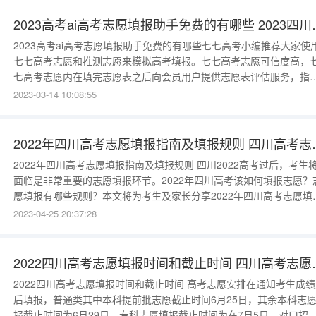
作选择专业，尤其适合那些对自己的潜力感到迷茫的同学。蝶变志愿
件的“位
2023高考ai高考志愿
2023高考ai高考志愿填报助手免费的有哪些七七高考小编推荐大家使
七七高考志愿和推测志愿来模拟高考填报。七七高考志愿可信度高，
七高考志愿内在填完志愿表之后向会员用户提供志愿表评估服务，指
志愿表的不足和修改建议。2023AI志愿填报免费网站都有什么七七高
2023-03-14 10:08:55
志愿七七高考志愿非常好用。推测志愿能根据考生的个人情况以及报
志愿，提供预估被高校录取的可行性报告和指导，提供志愿填报方案
帮助考生不
2022年四川高考志愿填报指
2022年四川高考志愿填报指南及填报规则 四川2022高考过后，考生
面临是非常重要的志愿填报环节。2022年四川高考该如何填报志愿？
愿填报有哪些规则？本文将为考生及家长分享2022年四川高考志愿填
指南及志愿填报规则，请考生与家长收藏参考。 2022年四川高考志愿填
2023-04-25 20:37:28
报指南及规则 志愿填报2022四川高考志愿填报时间和截止时间根据《
川省2022年普通高校招生实施规定》
2022四川高考志愿填报时间
2022四川高考志愿填报时间和截止时间 高考志愿安排在通知考生成绩
后填报，普通类其中本科提前批志愿截止时间6月25日，其余本科志
报截止时间为6月29日，专科志愿填报截止时间为在7月5日。对口招