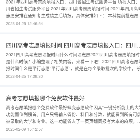
2021年四川高考志愿填报入口：四川省招生考试服务平台 填报入口：
川省招生考试服务平台 2021年四川高考志愿填报时间 2021年四川高考
志愿安排在通知考生成绩之后填报，具体安排如下： 本科提前批志愿填
报截止时间为6月25日17：00; 其余本科志愿填报截止时间为6月29日
2023-04-25 12:46:54
12：00; 专科志愿填报截止时间为在
四川高考志愿填报时间 四川高考志愿填
2021四川高考志愿填报时间什么时间填志愿2021四川高考志愿填报
是什么时候？小编整理了相关内容，来看一下吧！2021四川高考志愿
报时间什么是平行志愿“平行志愿”，就是在每个录取批次的学校中，
可填报若干个平行的学校，然后按“分数优先、遵循志愿”的原则进行
2023-04-25 17:29:30
录取，改变过去志愿优先的录取原则。具体地说，按照平行志愿录取
式，录取时，将考生按成绩从高分到低分顺序排队，依次检索考生填
的A
高考志愿填报哪个免费软件最好
高考志愿填报哪个免费软件最好蝶变志愿软件因其“一键分析能上的大
功能而位列榜首。用户只需输入省份、科目和分数，就能看到所有可
被录取的大学和专业。这一功能省去了一页页翻阅报考大本的麻烦，
别适合数学不敏感或不确定选校专业的同学。软件的“性格测评”功能
2025-02-09 15:12:57
专业的职业性格测试，推荐适合的职业方向，使学生可以根据未来的