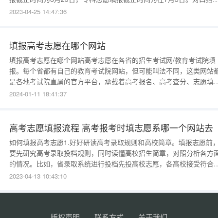
志愿填报截止时间为6月29日。下文为具体关于高考志愿填报时间的
2023-04-25 14:47:36
排： 四川高考志愿填报时间2022 (一)普通类 高考志愿安排在通知考生
成绩之后填报，其中本科提前批志愿
填报高考志愿在哪个网站
填报高考志愿在哪个网站高考志愿在各省的招生考试网/教育考试院填
报。每个省都有自己的教育考试院网站，但可能叫法不同，这类网站
是各地考试院直属的官方平台，承载着高考报名、高考查分、志愿填
报、录取查询等重要功能。教育考试院官网能查询到往年学校提档线
2024-01-11 18:41:37
一分一段表，而这些都是志愿填报过程中很重要的参考数据。高考志
填报其实也是信息获取的竞争，谁掌握的完整的志愿填报信息，谁就
可能做出
高考志愿填报流程 高考报考时填志愿系哪一个网站去
如何填报高考志愿1.好好研读高考录取规则和高校简章。填报志愿前
要先研究高考录取投档规则，同时读懂高校招生简章，对照分析各方
的情况。比如，省录取系统进行投档先投高校志愿，各高校接受符合
档条件的考生电子档案后，进行专业志愿“再投档”等，学校投档不了
2023-04-13 10:43:10
有专业都免谈，而投档后录取与否及录取什么专业均由各高校决定。
业志愿投档，大部分高校采取传统志愿而非平行志愿。一些高校明确
定投档“专业分差
版权声明
联系方式
关于我们