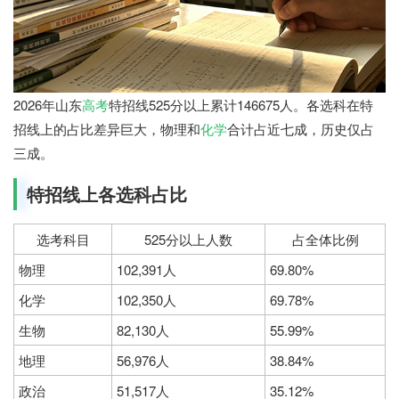
2026年山东
高考
特招线525分以上累计146675人。各选科在特
招线上的占比差异巨大，物理和
化学
合计占近七成，历史仅占
三成。
七七网
特招线上各选科占比
选考科目
525分以上人数
占全体比例
物理
102,391人
69.80%
化学
102,350人
69.78%
生物
82,130人
55.99%
地理
56,976人
38.84%
政治
51,517人
35.12%