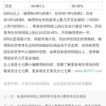
历史
44,661人
30.45%
525分以上，物理69.80%排第1，化学69.78%排第2，历史
30.45%排第6。物理和化学的选考人数几乎完全相同（102391
人和102350人），两者在特招线上的占比合计接近140%。历史
类考生在特招线上的占比仅30.45%，不到物理类的一半。
525分是强基计划、高校专项计划、综合评价招生的资格线。物
理和化学类考生达到特招线的比例远高于历史类，在特殊类型
招生的竞争中占据绝对优势。如果目标是特招线以上，选考物
理或化学几乎是必须的。
以上就是七七网小编整理的内容，想要了解更多相关资讯内容
敬请关注七七网。更多相关文章关注七七网：
www.397577.com
免责声明：文章内容来自网络，如有侵权请及时联系删除。
上一篇：
各选科本科线上留存率与选考人数排名完全相反
下一篇：
从150分到697分：累计人数翻倍需要多少分，越高分段跨