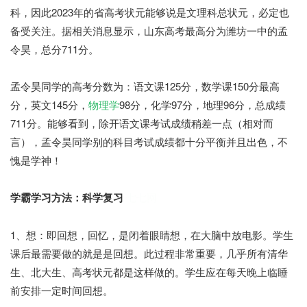
科，因此2023年的省高考状元能够说是文理科总状元，必定也
备受关注。据相关消息显示，山东高考最高分为潍坊一中的孟
令昊，总分711分。
孟令昊同学的高考分数为：语文课125分，数学课150分最高
分，英文145分，
物理学
98分，化学97分，地理96分，总成绩
711分。能够看到，除开语文课考试成绩稍差一点（相对而
言），孟令昊同学别的科目考试成绩都十分平衡并且出色，不
愧是学神！
学霸学习方法：科学复习
七七网
1、想：即回想，回忆，是闭着眼睛想，在大脑中放电影。学生
课后最需要做的就是是回想。此过程非常重要，几乎所有清华
生、北大生、高考状元都是这样做的。学生应在每天晚上临睡
前安排一定时间回想。