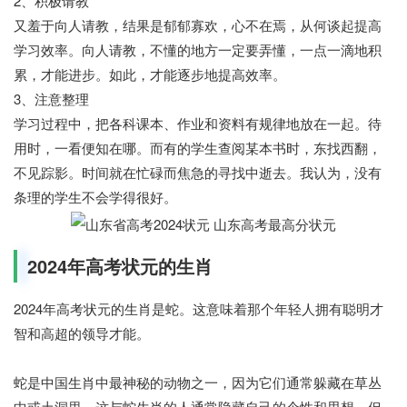
2、积极请教
又羞于向人请教，结果是郁郁寡欢，心不在焉，从何谈起提高
学习效率。向人请教，不懂的地方一定要弄懂，一点一滴地积
累，才能进步。如此，才能逐步地提高效率。
3、注意整理
学习过程中，把各科课本、作业和资料有规律地放在一起。待
用时，一看便知在哪。而有的学生查阅某本书时，东找西翻，
不见踪影。时间就在忙碌而焦急的寻找中逝去。我认为，没有
条理的学生不会学得很好。
2024年高考状元的生肖
2024年高考状元的生肖是蛇。这意味着那个年轻人拥有聪明才
智和高超的领导才能。
蛇是中国生肖中最神秘的动物之一，因为它们通常躲藏在草丛
中或土洞里。这与蛇生肖的人通常隐藏自己的个性和思想，但