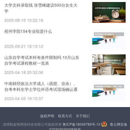
大学文科录取线 张雪峰建议500分女生大
学
2025-08-15 10:22:16
梧州学院154专业组是什么
2025-09-21 19:13:12
山东自学考试本科有条件限制吗 10月山东
自学考试课程教材一览表
2023-04-18 20:32:06
中南财经政法大学成人（函授、业余）、
自考本科生学士学位外语考试现场确认通
知 湖北经济学院成人,自考学士学位授权专
2023-04-05 19:15:37
业汇总表
版权声明
联系方式
关于我们
淄博勤奋熊网络科技有限公司版权所有
鲁ICP备18049789号-10
鲁公网安备
37030302000836号