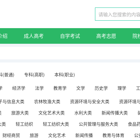
介绍
成人高考
自学考试
高考志愿
院
科(普通)
专科(高职)
本科(职业)
学
经济学
法学
教育学
文学
历史学
理学
子与信息大类
农林牧渔大类
资源环境与安全大类
资源环境
类
旅游大类
文化艺术大类
水利大类
新闻传播大类
大类
轻工纺织
轻工纺织大类
公共管理与服务大类
食品
财经商贸
旅游
文化艺术
新闻传播
教育与体育
公