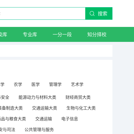
搜索
校库
专业库
一分一段
知分择校
工学
农学
医学
管理学
艺术学
与安全
能源动力与材料大类
财经商贸大类
装备制造大类
交通运输大类
生物与化工大类
药品与粮食大类
交通运输
电子信息
安与司法
公共管理与服务