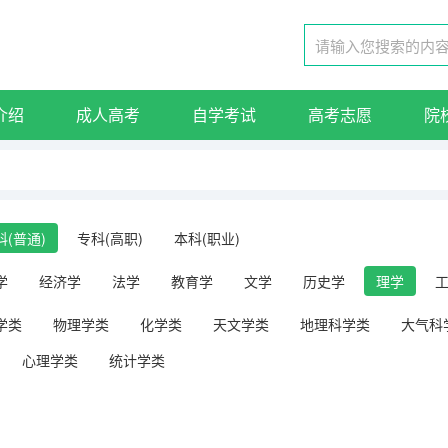
介绍
成人高考
自学考试
高考志愿
院
科(普通)
专科(高职)
本科(职业)
学
经济学
法学
教育学
文学
历史学
理学
学类
物理学类
化学类
天文学类
地理科学类
大气科
心理学类
统计学类