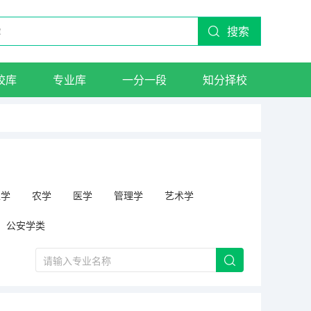
搜索
校库
专业库
一分一段
知分择校
工学
农学
医学
管理学
艺术学
公安学类