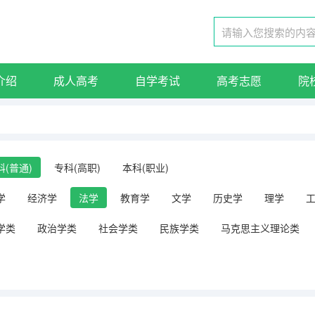
介绍
成人高考
自学考试
高考志愿
院
科(普通)
专科(高职)
本科(职业)
学
经济学
法学
教育学
文学
历史学
理学
学类
政治学类
社会学类
民族学类
马克思主义理论类