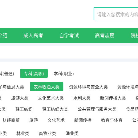
介绍
成人高考
自学考试
高考志愿
院
科(普通)
专科(高职)
本科(职业)
子与信息大类
农林牧渔大类
资源环境与安全大类
资源环境
类
旅游大类
文化艺术大类
水利大类
新闻传播大类
大类
轻工纺织
轻工纺织大类
公共管理与服务大类
食品
财经商贸
旅游
文化艺术
新闻传播
教育与体育
公
业类
林业类
畜牧业类
渔业类