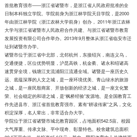
首批教育强市——浙江省诸暨市，是浙江省人民政府批准的全
日制本科独立学院。学院前身为浙江林学院天目学院，是2000
年由浙江林学院（浙江农林大学前身）创办， 2011年浙江农林
大学与浙江省诸暨市人民政府合作共建、与浙江省诸暨市教育
发展投资有限公司合作举办。2013年9月整体从浙江省临安市迁
址到诸暨市办学。
诸暨市位于浙江省中北部，北邻杭州，东接绍兴，南连义乌，
交通便捷，区位优势明显，沪昆高铁，杭金衢、诸永和绍诸高
速贯穿全境，钱塘江支流浦阳江流通全域。诸暨是一座历史久
远、底蕴深厚的人文之城，是一座环境优美、青山绿水的旅游
之城，是一座民殷商富、开放创新的经济之城，是一座文化繁
荣、社会稳定的和谐之城，是“枫桥经验”发源地、是全国教育工
作先进县市、浙江省首批教育强市。素有“耕读传家”之风，文化
积淀深厚，名人辈出，非常适合办大学。
学院位于浙江省诸暨市城北教育园区，占地面积542.5亩。校园
大气厚重、传承文脉、平中现奇、彰显特色。校舍建筑总面积