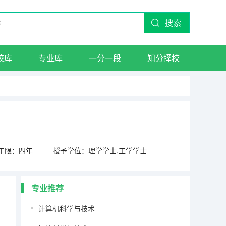
搜索
校库
专业库
一分一段
知分择校
年限：四年
授予学位：理学学士,工学学士
专业推荐
计算机科学与技术