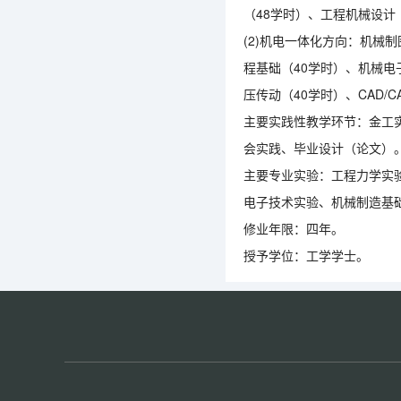
（48学时）、工程机械设计
(2)机电一体化方向：机械制
程基础（40学时）、机械电
压传动（40学时）、CAD/C
主要实践性教学环节：金工
会实践、毕业设计（论文）
主要专业实验：工程力学实
电子技术实验、机械制造基
修业年限：四年。
授予学位：工学学士。