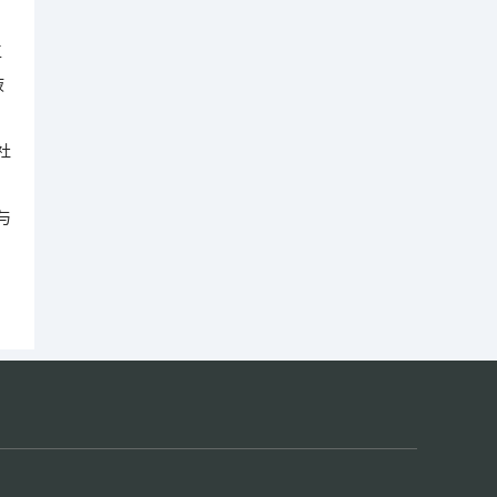
工
液
社
与