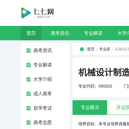
首页
高考资讯
专业解读
大学
首页
>
专业库
> 机械设
高考资讯
专业解读
机械设计制
大学介绍
专业代码：080202
门
成人高考
专业概况
开设
自学考试
高考志愿
培养目标：本专业培养具备