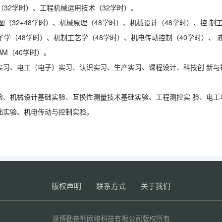
（32学时）、工程机械运用技术（32学时）。
图（32+48学时）、机械原理（48学时）、机械设计（48学时）、控 制
子学（48学时）、机制工艺学（48学时）、机电传动控制（40学时）、 
AM（40学时）。
实习、电工（电子）实习、认识实习、生产实习、课程设计、科技创 新与
。
验、机械设计基础实验、互换性测量技术基础实验、工程测控实 验、电工
础实验、机电传动与控制实验。
版权声明
联系方式
关于我们
淄博勤奋熊网络科技有限公司版权所有