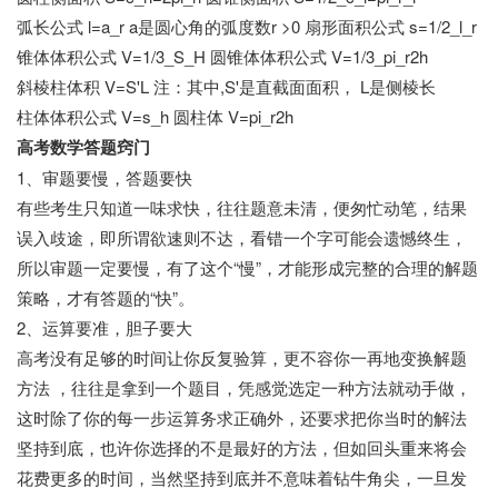
弧长公式 l=a_r a是圆心角的弧度数r >0 扇形面积公式 s=1/2_l_r
锥体体积公式 V=1/3_S_H 圆锥体体积公式 V=1/3_pi_r2h
斜棱柱体积 V=S'L 注：其中,S'是直截面面积， L是侧棱长
柱体体积公式 V=s_h 圆柱体 V=pi_r2h
高考数学答题窍门
1、审题要慢，答题要快
有些考生只知道一味求快，往往题意未清，便匆忙动笔，结果
误入歧途，即所谓欲速则不达，看错一个字可能会遗憾终生，
所以审题一定要慢，有了这个“慢”，才能形成完整的合理的解题
策略，才有答题的“快”。
2、运算要准，胆子要大
高考没有足够的时间让你反复验算，更不容你一再地变换解题
方法 ，往往是拿到一个题目，凭感觉选定一种方法就动手做，
这时除了你的每一步运算务求正确外，还要求把你当时的解法
坚持到底，也许你选择的不是最好的方法，但如回头重来将会
花费更多的时间，当然坚持到底并不意味着钻牛角尖，一旦发