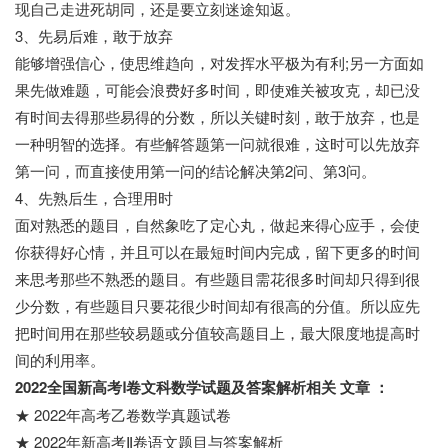
现自己走进死胡同，还是要立刻迷途知返。
3、先易后难，敢于放弃
能够增强信心，使思维趋向，对发挥水平极为有利;另一方面如
果先做难题，可能会浪费好多时间，即使难关被攻克，却已没
有时间去得那些易得的分数，所以关键时刻，敢于放弃，也是
一种明智的选择。有些解答题第一问就很难，这时可以先放弃
第一问，而直接使用第一问的结论解决第2问、第3问。
4、先熟后生，合理用时
面对熟悉的题目，自然象吃了定心丸，做起来得心应手，会使
你获得好心情，并且可以在最短时间内完成，留下更多的时间
来思考那些不熟悉的题目。有些题目需花很多时间却只得到很
少分数，有些题目只要花很少时间却有很高的分值。所以应先
把时间用在那些较易题或分值较高题目上，最大限度地提高时
间的利用率。
2022全国新高考Ⅰ卷文科数学试题及答案解析相关 文章 ：
★ 2022年高考乙卷数学真题试卷
★ 2022年新高考Ⅱ卷语文题目与答案解析