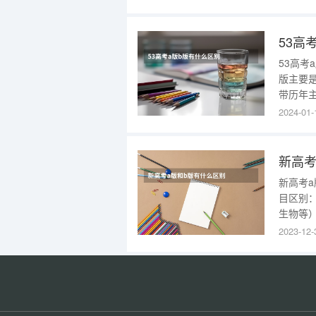
河北20
文、数
53高
53高考
版主要
带历年
习题，
2024-01-
的统合起
每年2
新高考
新高考
目区别
生物等
据自己
2023-12-
个方向
别：A