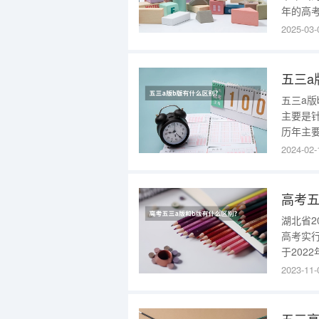
年的高考
A.B版
2025-03-
英语学
考这里：
五三a
五三a版
主要是
历年主
是习题
2024-02-
考的统
版每年
高考五
湖北省2
高考实行
于202
目要求
2023-11-
专业的选
中，“3