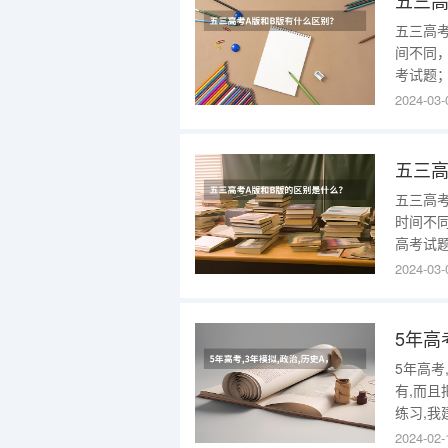
五三高
五三高考
间不同
考试题
题。2
2024-03-
础问题
的高考
五三高
五三高考
时间不
高考试
题。2
2024-03-
础问题
的高考
5年高
5年高考
有,而且
练习,我
详细,多
2024-02-