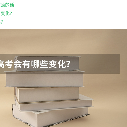
鼓励的话
些变化？
候？