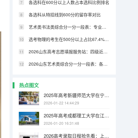
各选科在600分以上人数占本选科比例排名
各选科从特招线到600分的留存率对比
艺术类书法类综合分一分一段表：专业成绩占比70%，文化331分可上本科
选考物理的考生在500分以上占比67.4%，历史类仅32.8%
2026山东高考志愿填报服务站：四级近800个免费开放
2026山东艺术类综合分一分一段表：各专业类别双达线考生文化成绩排名的作用
热点图文
2025年高考新疆师范大学在宁夏投档分数线
2026-01-22 14:44:29
2025年高考成都理工大学在江苏投档分数线
2026-01-20 16:31:48
2026高考录取日程抢先看：上海7月19日公布本科投档线，黑龙江7月21日启动本科批录取