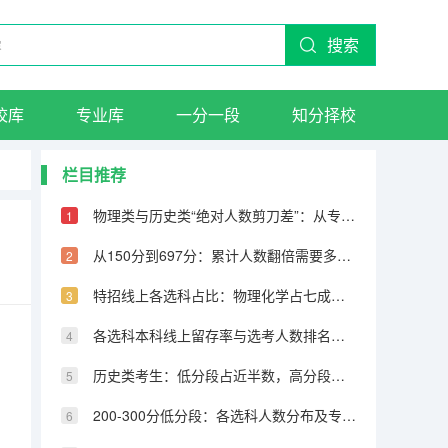
搜索
校库
专业库
一分一段
知分择校
栏目推荐
物理类与历史类“绝对人数剪刀差”：从专科到600分物理反超22万人
从150分到697分：累计人数翻倍需要多少分，越高分段跨越越大
特招线上各选科占比：物理化学占七成，历史仅占三成
各选科本科线上留存率与选考人数排名完全相反
历史类考生：低分段占近半数，高分段锐减
200-300分低分段：各选科人数分布及专科保底策略