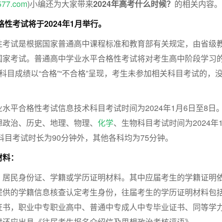
577.com
)小编还为大家带来
2024年高考什么时候？
的相关内容。
格性考试将于2024年1月举行。
性考试是根据国家普通高中课程标准和教育部有关规定，由省级
国家考试。普通高中学业水平合格性考试将对考生高中阶段学习
科目成绩以“合格”“不合格”呈现，考生未参加相关科目考试的，
水平合格性考试信息技术科目考试时间为2024年1月6日至8日
想政治、历史、地理、物理、
化学
、生物科目考试时间为2024年
文科目考试时长为90分钟外，其他各科均为75分钟。
材料：
、居民身份证、学籍或学历证明材料。其中应届考生的学籍证明
提供的学籍信息核查认定考生身份，往届考生的学历证明材料包
证书，职业中专职业高中、普通中专成人中专毕业证书、同等学
时还应出具《往届考生报名介绍信及思想政治考核评语》。