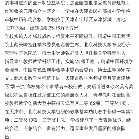
的本科层次的全日制独立学院，是全国首批接受教育部规范工
作验收的三所独立学院之一。学校在天津市民办高校办学年检
审核中历年均合格。学校位于天津市宝坻区京津新城，占地
1297.73亩，建筑面积35.16万平方米。
学校实施人才强校战略，师资水平不断提升。聘请中国工程院
院士蔡美峰担任学术委员会名誉主席。北京科技大学东凌经济
管理学院原院长、博士生导师张群等人担任相关学科带头人，
指导青年教师教学科研工作。实施“名师工程”，聘请中国环境学
会理事、中国有色金属学会学术委员会委员、博士生导师宋存
义，北京市教学名师范玉妹，天津市教学名师杨新月等京津地
区“双一流”高校知名专家学者来校任教，先后引进30余名具有高
级职称且曾担任过系部主任的高层次人才。青年教师在全国高
校教师教学创新大赛中获得天津赛区二等奖2项、三等奖1项，
在天津市、北京科技大学组织的教学基本功比赛中获得一等奖4
项，二等奖13项，三等奖11项。学校建立了一支素质优良、结
构合理、专兼结合、富有活力、适应事业发展需要的师资队
伍。