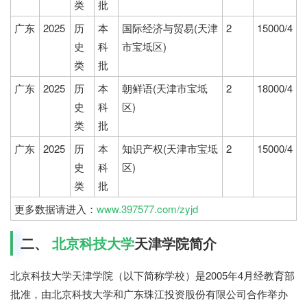
类
批
广东
2025
历
本
国际经济与贸易(天津
2
15000/4
史
科
市宝坻区)
类
批
广东
2025
历
本
朝鲜语(天津市宝坻
2
18000/4
史
科
区)
类
批
广东
2025
历
本
知识产权(天津市宝坻
2
15000/4
史
科
区)
类
批
更多数据请进入：
www.397577.com/zyjd
二、
北京科技大学
天津学院简介
北京科技大学天津学院（以下简称学校）是2005年4月经教育部
批准，由北京科技大学和广东珠江投资股份有限公司合作举办