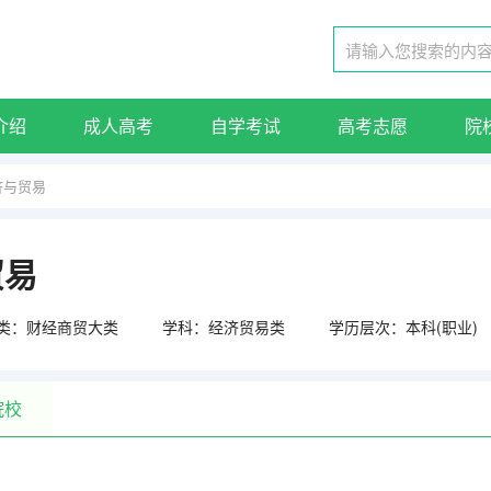
介绍
成人高考
自学考试
高考志愿
院
济与贸易
贸易
类：财经商贸大类
学科：经济贸易类
学历层次：本科(职业)
院校