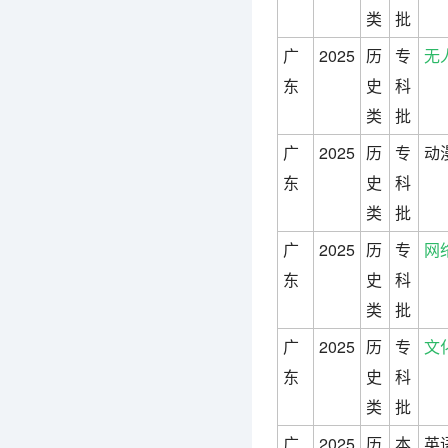
类
批
广
2025
历
专
无
东
史
科
类
批
广
2025
历
专
动
东
史
科
类
批
广
2025
历
专
网
东
史
科
类
批
广
2025
历
专
文
东
史
科
类
批
广
2025
历
本
英