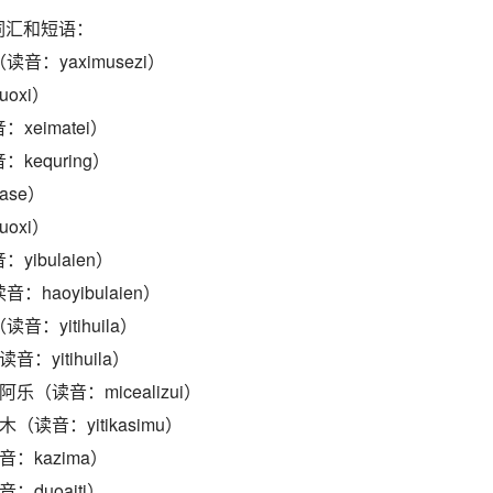
词汇和短语：
音：yaximusezi）
oxi）
xeimatei）
kequring）
ase）
oxi）
yibulaien）
haoyibulaien）
：yitihuila）
：yitihuila）
乐（读音：micealizui）
（读音：yitikasimu）
音：kazima）
：duoaiti）