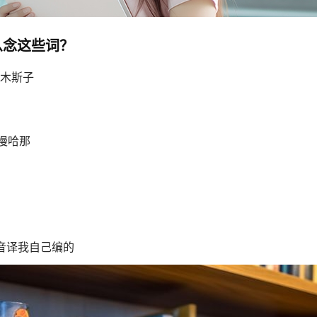
么念这些词？
克西木斯子
和慢哈那
音译我自己编的