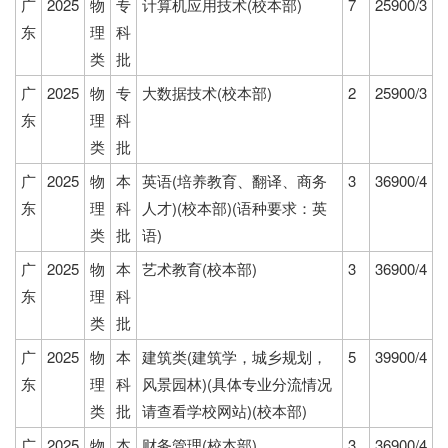
广
2025
物
专
计算机应用技术(校本部)
7
25900/3
东
理
科
类
批
广
2025
物
专
大数据技术(校本部)
2
25900/3
东
理
科
类
批
广
2025
物
本
英语(培养教育、翻译、商务
3
36900/4
东
理
科
人才)(校本部)(语种要求：英
类
批
语)
广
2025
物
本
艺术教育(校本部)
3
36900/4
东
理
科
类
批
广
2025
物
本
建筑类(建筑学，城乡规划，
5
39900/4
东
理
科
风景园林)(具体专业分流情况
类
批
请查看学校网站)(校本部)
广
2025
物
本
财务管理(校本部)
3
36900/4