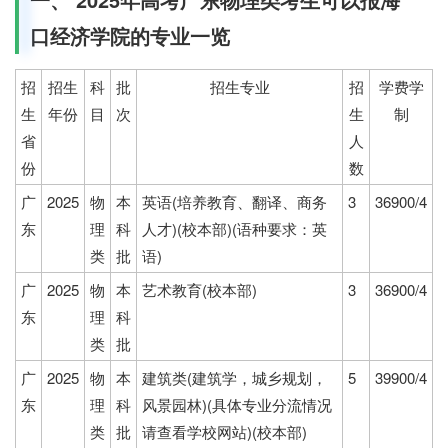
口经济学院的专业一览
招
招生
科
批
招生专业
招
学费学
生
年份
目
次
生
制
省
人
份
数
广
2025
物
本
英语(培养教育、翻译、商务
3
36900/4
东
理
科
人才)(校本部)(语种要求：英
类
批
语)
广
2025
物
本
艺术教育(校本部)
3
36900/4
东
理
科
类
批
广
2025
物
本
建筑类(建筑学，城乡规划，
5
39900/4
东
理
科
风景园林)(具体专业分流情况
类
批
请查看学校网站)(校本部)