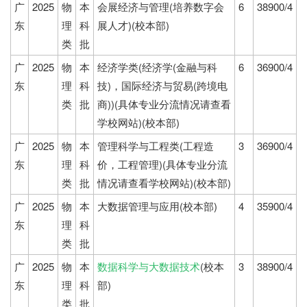
广
2025
物
本
会展经济与管理(培养数字会
6
38900/4
东
理
科
展人才)(校本部)
类
批
广
2025
物
本
经济学类(经济学(金融与科
6
36900/4
东
理
科
技)，国际经济与贸易(跨境电
类
批
商))(具体专业分流情况请查看
学校网站)(校本部)
广
2025
物
本
管理科学与工程类(工程造
3
36900/4
东
理
科
价，工程管理)(具体专业分流
类
批
情况请查看学校网站)(校本部)
广
2025
物
本
大数据管理与应用(校本部)
4
35900/4
东
理
科
类
批
广
2025
物
本
数据科学与大数据技术
(校本
3
38900/4
东
理
科
部)
类
批