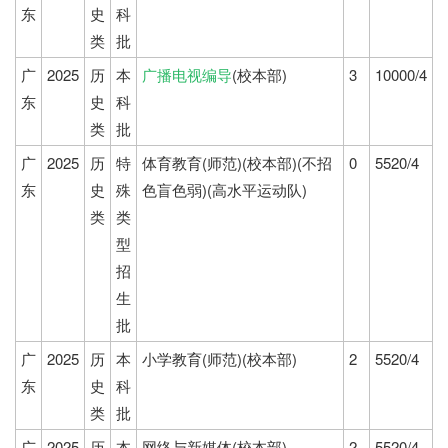
东
史
科
类
批
广
2025
历
本
广播电视编导
(校本部)
3
10000/4
东
史
科
类
批
广
2025
历
特
体育教育(师范)(校本部)(不招
0
5520/4
东
史
殊
色盲色弱)(高水平运动队)
类
类
型
招
生
批
广
2025
历
本
小学教育(师范)(校本部)
2
5520/4
东
史
科
类
批
广
2025
历
本
网络与新媒体(校本部)
2
5520/4