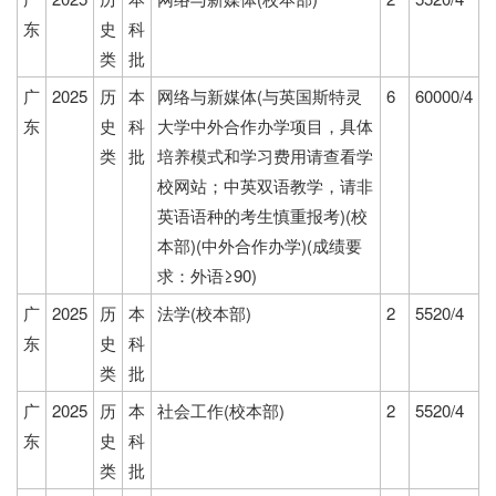
东
史
科
类
批
广
2025
历
本
网络与新媒体(与英国斯特灵
6
60000/4
东
史
科
大学中外合作办学项目，具体
类
批
培养模式和学习费用请查看学
校网站；中英双语教学，请非
英语语种的考生慎重报考)(校
本部)(中外合作办学)(成绩要
求：外语≥90)
广
2025
历
本
法学(校本部)
2
5520/4
东
史
科
类
批
广
2025
历
本
社会工作(校本部)
2
5520/4
东
史
科
类
批