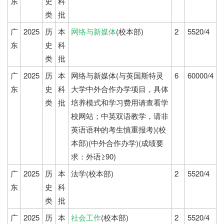
东
史
科
类
批
广
2025
历
本
网络与新媒体
(校本部)
2
5520/4
东
史
科
类
批
广
2025
历
本
网络与新媒体(与英国斯特灵
6
60000/4
东
史
科
大学中外合作办学项目，具体
类
批
培养模式和学习费用请查看学
校网站；中英双语教学，请非
英语语种的考生慎重报考)(校
本部)(中外合作办学)(成绩要
求：外语≥90)
广
2025
历
本
法学(校本部)
2
5520/4
东
史
科
类
批
广
2025
历
本
社会工作
(校本部)
2
5520/4