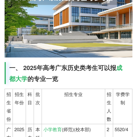
一、 2025年高考广东历史类考生可以报
成
都大学
的专业一览
招
招生
科
批
招生专业
招
学费学
生
年份
目
次
生
制
省
人
份
数
广
2025
历
本
小学教育
(师范)(校本部)
2
5520/4