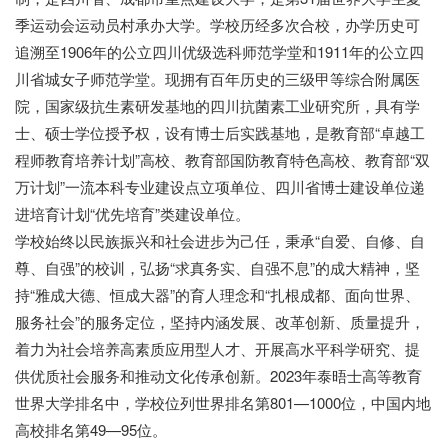
季运动会运动员村承办大学。学校历经多次合校，办学历史可
追溯至1906年的公立四川优级选科师范学堂和1911年的公立四
川省城女子师范学堂。现拥有百年历史的三级甲等综合附属医
院，国家级抗生素研发基地的四川抗菌素工业研究所，具有学
士、硕士学位授予权，设有博士后实践基地，是教育部“卓越工
程师教育培养计划”高校、教育部国防教育特色高校、教育部“双
万计划”一流本科专业建设点立项单位、四川省博士建设单位递
进培育计划“优先培育”类建设单位。
学校始终以民族振兴和社会进步为己任，秉承“自爱、自修、自
尊、自强”的校训，弘扬“求真务实、自强不息”的成大精神，坚
持“雅成大德、恒成大器”的育人理念和“扎根成都、面向世界、
服务社会”的服务定位，坚持内涵发展、改革创新、质量提升，
着力为社会培养高素质应用型人才、开展高水平科学研究、提
供优质社会服务和推动文化传承创新。2023年泰晤士高等教育
世界大学排名中，学校位列世界排名第801—1000位，中国内地
高校排名第49—95位。