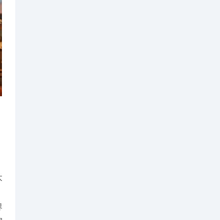
大
，
界