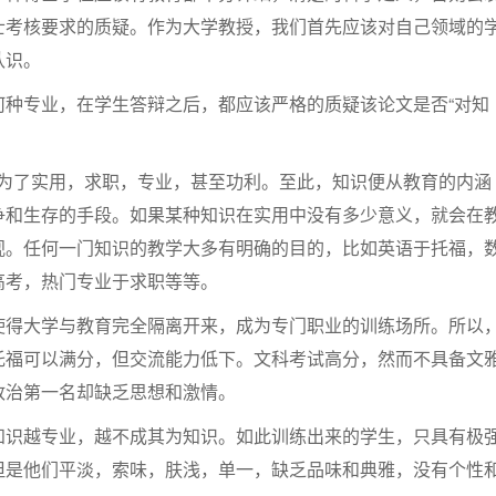
士考核要求的质疑。作为大学教授，我们首先应该对自己领域的
认识。
何种专业，在学生答辩之后，都应该严格的质疑该论文是否“对知
是为了实用，求职，专业，甚至功利。至此，知识便从教育的内涵
争和生存的手段。如果某种知识在实用中没有多少意义，就会在
视。任何一门知识的教学大多有明确的目的，比如英语于托福，
高考，热门专业于求职等等。
使得大学与教育完全隔离开来，成为专门职业的训练场所。所以
托福可以满分，但交流能力低下。文科考试高分，然而不具备文
政治第一名却缺乏思想和激情。
：知识越专业，越不成其为知识。如此训练出来的学生，只具有极
但是他们平淡，索味，肤浅，单一，缺乏品味和典雅，没有个性