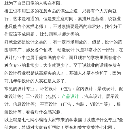
就为了自己画像的人实在有限。
楼主也不用过多的在意今后的谋生之道，只要有个大方向就
行，艺术是相通的。但是要注意时间．素描只是基础，说就业
也只能当个素描老师了 ；不过素描要是画的非常好，找个好工
作应该不成问题， 比如画室老师之类的。
好就业还是设计之类的 ，有一定市场用处的。但是，设计的范
围非常广，涉及各个领域， 动漫设计 只是非常小的一部分，在
设计行业中也属于偏绘画的专业，而且现在的学校里面有这个
独立专业的非常少，大专就更少了。至于说就业的话现在所有
的设计行业都是缺高精尖的人才，基础人才基本饱和了，因为
前几年学设计的人实在是太多了。
常见的设计专业， 环艺设计 （包括：室内设计，景观设计、配
饰设计等）工业设计（包括：
产品设计
，汽车设计、展示设
计、信息设计等） 平面设计 （广告，包装， VI设计 等），服
装设计等，看看对什么感兴趣。
七七网
以上就是七七网小编给大家带来的学素描可以选择什么专业?全
部内容，希望对大家有所帮助！更多相关文章关注七七网：