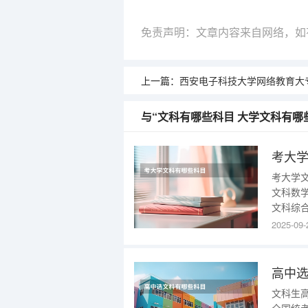
免责声明：文章内容来自网络，如
上一篇：
西安电子科技大学网络教育大专专
与“文科有哪些科目 大学文科有哪
考大
考大学
文科数
文科综
三个科目
2025-09-
史、地
些知识
高中
文科生