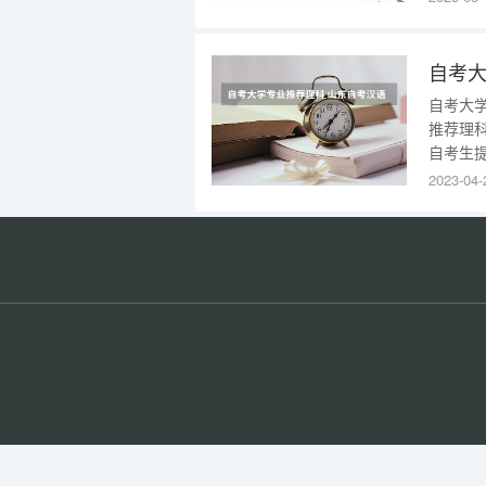
技术技
批准的
自考大
自考大
推荐理
自考生
选择理
2023-04-
出正确
实践技
用，有