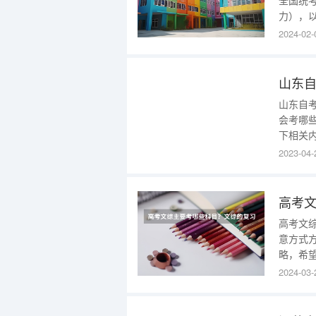
全国统
力），以
每科满分
2024-02-
体育、
业考试
山东
山东自
会考哪
下相关内容，希
科目： 
2023-04-
学、中
(一)、
高考
高考文
意方式
略，希
是多角
2024-03-
组知识
知识体