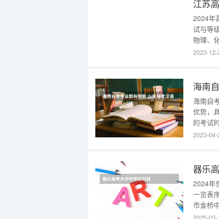
系通
江苏高
2024
试与等
物理、
案所设
2023-12-
外语、
（音乐
海南自
海南自
优势，
的考试
生，需
2023-04-
提交相
时间：
定时间
器乐
2024
一览表
市金桥中
来源于
2025-03-