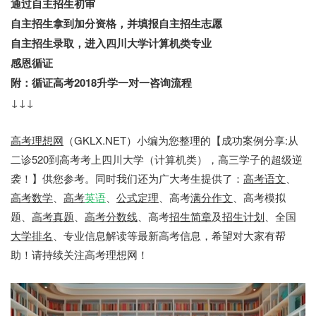
通过自主招生初审
自主招生拿到加分资格，并填报自主招生志愿
自主招生录取，进入四川大学计算机类专业
感恩循证
附：循证高考2018升学一对一咨询流程
↓↓↓
高考理想网
（GKLX.NET）小编为您整理的【成功案例分享:从
二诊520到高考考上四川大学（计算机类），高三学子的超级逆
袭！】供您参考。同时我们还为广大考生提供了：
高考语文
、
高考数学
、
高考
英语
、
公式定理
、高考
满分作文
、高考模拟
题、
高考真题
、
高考分数线
、高考
招生简章
及
招生计划
、全国
大学排名
、专业信息解读等最新高考信息，希望对大家有帮
助！请持续关注高考理想网！