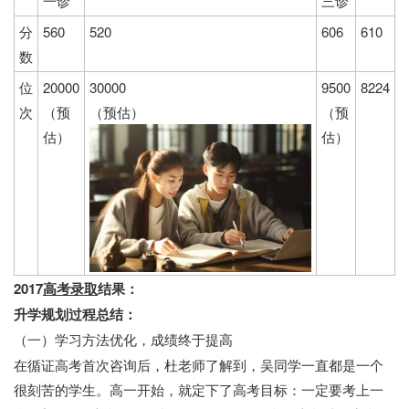
一诊
三诊
分
560
520
606
610
数
位
20000
30000
9500
8224
次
（预
（预估）
（预
估）
估）
2017
高考录取
结果：
升学规划过程总结：
（一）学习方法优化，成绩终于提高
在循证高考首次咨询后，杜老师了解到，吴同学一直都是一个
很刻苦的学生。高一开始，就定下了高考目标：一定要考上一