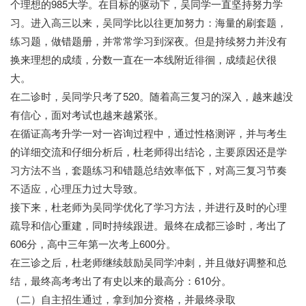
个理想的985大学。在目标的驱动下，吴同学一直坚持努力学
习。进入高三以来，吴同学比以往更加努力：海量的刷套题，
练习题，做错题册，并常常学习到深夜。但是持续努力并没有
换来理想的成绩，分数一直在一本线附近徘徊，成绩起伏很
大。
在二诊时，吴同学只考了520。随着高三复习的深入，越来越没
有信心，面对考试也越来越紧张。
在循证高考升学一对一咨询过程中，通过性格测评，并与考生
的详细交流和仔细分析后，杜老师得出结论，主要原因还是学
习方法不当，套题练习和错题总结效率低下，对高三复习节奏
不适应，心理压力过大导致。
接下来，杜老师为吴同学优化了学习方法，并进行及时的心理
疏导和信心重建，同时持续跟进。最终在成都三诊时，考出了
606分，高中三年第一次考上600分。
在三诊之后，杜老师继续鼓励吴同学冲刺，并且做好调整和总
结，最终高考考出了有史以来的最高分：610分。
（二）自主招生通过，拿到加分资格，并最终录取