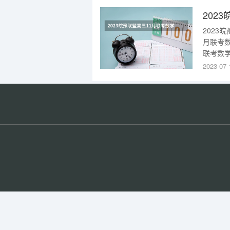
2023
月联考
联考数
注意：
2023-07-
栏，输
五米高
估的所