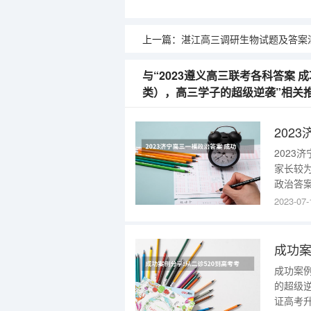
上一篇：
湛江高三调研生物试题及答案汇总 福建高三11月联合测评历史答案及试卷汇
与“2023遵义高三联考各科答案 
类），高三学子的超级逆袭”相关
2023
家长较
政治答
高三一
2023-07-
治答案 以上内容为2023济宁高三一模政治答案详情，请关注五米高考为
广大考生
成功案例
的超级
证高考