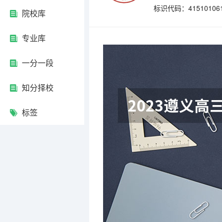
标识代码：41510106
院校库
专业库
一分一段
知分择校
标签