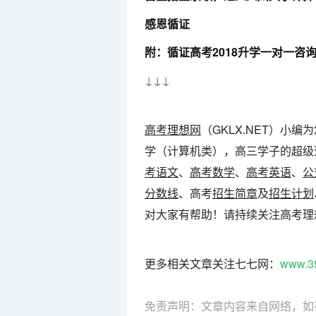
感恩循证
附：循证高考2018升学一对一咨
↓↓↓
高考理想网
（GKLX.NET）小
学（计算机类），高三学子的超级
考语文
、
高考数学
、
高考英语
、
公
分数线
、高考
招生简章
及
招生计划
对大家有帮助！请持续关注高考理
更多相关文章关注七七网：
www.3
免责声明：文章内容来自网络，如