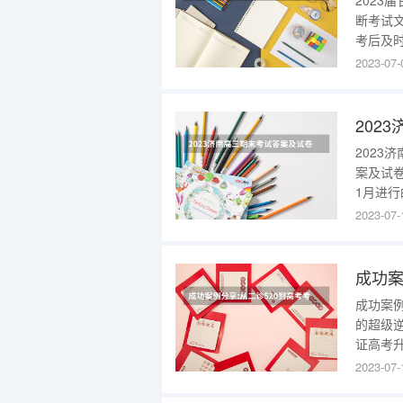
2023
断考试
考后及
缺、弥
2023-07-
相关信
答
2023
案及试
1月进
三期末
2023-07-
试题解
输入分
期末考
成功案例
的超级
证高考
都二诊成
2023-07-
估）95