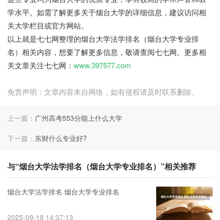
学水平。如需了解更多关于烟台大学的详细信息，建议访问相
关大学栏目或官方网站。
以上就是七七网整理的烟台大学法学排名（烟台大学专业排
名）相关内容，想要了解更多信息，敬请查阅七七网。更多相
关文章关注七七网：
www.397577.com
免责声明：文章内容来自网络，如有侵权请及时联系删除。
上一篇：
广州高考553分能上什么大学
下一篇：
东财什么专业好?
与“烟台大学法学排名（烟台大学专业排名）”相关推荐
烟台大学法学排名 烟台大学专业排名
2025-09-18 14:37:13