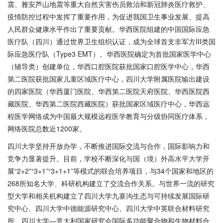
震、雅安芦山地震等重大自然灾害伤员救治和新冠肺炎医疗救护、
疫情防控过程中发挥了重要作用，为促进我国卫生事业发展、提高
人民群众健康水平作出了重要贡献。华西医院组建的中国国际应急
医疗队（四川）通过世界卫生组织认证，成为全球首支非军方III类国
际应急医疗队（Type3 EMT）。华西医院确定为首批国家医学中心
（辅导类）创建单位，华西口腔医院获批国家口腔医学中心，华西
第二医院获批国家儿童区域医疗中心，四川大学附属医院输出建设
的四家医院（华西厦门医院、华西第二医院天府医院、华西医院西
藏医院、华西第二医院西藏医院）获批国家区域医疗中心，华西远
程医学网络成为中国最大规模远程医学教育与分级协同医疗体系，
网络医院总数近1200家。
四川大学坚持开放办学，不断推进国际交流与合作，国际影响力和
竞争力显著提升。目前，学校不断深化与国（境）外高水平大学开
展
“2+2”“3+1”“3+1+1”等模式的联合培养项目，与34个国家和地区的
268所知名大学、科研机构建立了交流合作关系。与世界一流的研究
型大学和相关机构建立了四川大学九寨沟生态与可持续发展国际研
究中心、四川大学中德能源研究中心、四川大学中英联合材料研究
所、四川大学—意大利国家研究会国际多功能聚合物和生物材料合