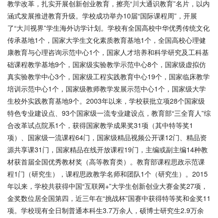
教学改革，扎实开展创新创业教育，擦亮“川大通识教育”名片，以内
涵式发展推进教育升级。学校成功举办10届“国际课程周”，开展
了“大川视界”学生海外访学计划。学校有全国高校中华优秀传统文化
传承基地1个，国家大学生文化素质教育基地1个，全国高校心理健
康教育与心理咨询示范中心1个，国家人才培养和科学研究及工科基
础课程教学基地9个，国家级实验教学示范中心8个，国家级虚拟仿
真实验教学中心3个，国家级工程实践教育中心19个，国家临床教学
培训示范中心1个，国家级教师教学发展示范中心1个，国家级大学
生校外实践教育基地9个。2003年以来，学校获批立项28个国家级
特色专业建设点、93个国家级一流专业建设点，教育部“三全育人”综
合改革试点院系1个，获得国家教学成果奖31项（其中特等奖1
项）、国家级一流课程64门，国家级精品视频公开课12门、精品资
源共享课31门，国家精品在线开放课程19门，主编或副主编14种教
材获首届全国优秀教材奖（高等教育类）。教育部课程思政示范课
程1门（研究生），课程思政教学名师和团队1个（研究生）。2015
年以来，学校共获得中国“互联网+”大学生创新创业大赛金奖27项，
金奖数位居全国第四，近三年在“挑战杯”国赛中获得特等奖和金奖11
项。学校现有全日制普通本科生3.7万余人，硕博士研究生2.9万余