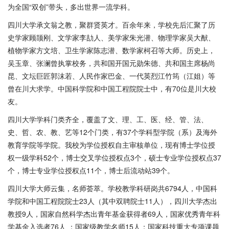
为全国“双创”带头，多出世界一流学科。
四川大学承文翁之教，聚群贤英才。百余年来，学校先后汇聚了历
史学家顾颉刚、文学家李劼人、美学家朱光潜、物理学家吴大猷、
植物学家方文培、卫生学家陈志潜、数学家柯召等大师。历史上，
吴玉章、张澜曾执掌校务，共和国开国元勋朱德、共和国主席杨尚
昆、文坛巨匠郭沫若、人民作家巴金、一代英烈江竹筠（江姐）等
曾在川大求学。中国科学院和中国工程院院士中，有
70位是川大校
友。
四川大学学科门类齐全，覆盖了文、理、工、医、经、管、法、
史、哲、农、教、艺等
12个门类，有37个学科型学院（系）及海外
教育学院等学院。我校为学位授权自主审核单位，现有博士学位授
权一级学科52个，博士交叉学位授权点3个，硕士专业学位授权点37
个，博士专业学位授权点11个，博士后流动站39个。
四川大学大师云集，名师荟萃。学校教学科研岗共
6794人，中国科
学院和中国工程院院士23人（其中双聘院士11人），四川大学杰出
教授9人，国家自然科学杰出青年基金获得者69人，国家优秀青年科
学基金入选者76人 ；国家级教学名师15人；国家科技重大专项课题