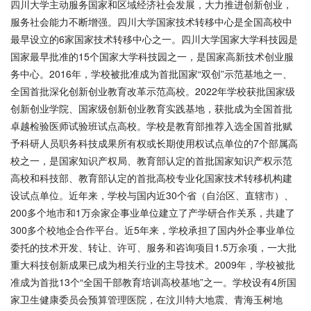
四川大学主动服务国家和区域经济社会发展，大力推进创新创业，
服务社会能力不断增强。四川大学国家技术转移中心是全国高校中
最早设立的
6家国家技术转移中心之一。四川大学国家大学科技园是
国家最早批准的15个国家大学科技园之一，是国家高新技术创业服
务中心。2016年，学校被批准成为首批国家“双创”示范基地之一、
全国首批深化创新创业教育改革示范高校。2022年学校获批国家级
创新创业学院、国家级创新创业教育实践基地，获批成为全国首批
卓越检验医师试验班试点高校。学校是教育部推荐入选全国首批赋
予科研人员职务科技成果所有权或长期使用权试点单位的7个部属高
校之一，是国家知识产权局、教育部认定的首批国家知识产权示范
高校和科技部、教育部认定的首批高校专业化国家技术转移机构建
设试点单位。近年来，学校与国内近30个省（自治区、直辖市）、
200多个地市和1万余家企事业单位建立了产学研合作关系，共建了
300多个校地企合作平台。近5年来，学校承担了国内外企事业单位
委托的技术开发、转让、许可、服务和咨询项目1.5万余项，一大批
重大科技创新成果已成为相关行业的主导技术。2009年，学校被批
准成为首批13个“全国干部教育培训高校基地”之一。学校设有4所国
家卫生健康委员会预算管理医院，在汶川特大地震、青海玉树地