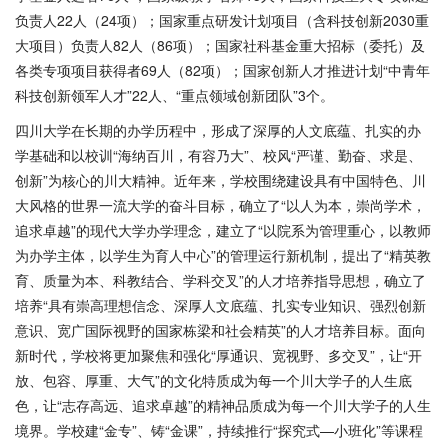
负责人22人（24项）；国家重点研发计划项目（含科技创新2030重
大项目）负责人82人（86项）；国家社科基金重大招标（委托）及
各类专项项目获得者69人（82项）；国家创新人才推进计划“中青年
科技创新领军人才”22人、“重点领域创新团队”3个。
四川大学在长期的办学历程中，形成了深厚的人文底蕴、扎实的办
学基础和以校训
“海纳百川，有容乃大”、校风“严谨、勤奋、求是、
创新”为核心的川大精神。近年来，学校围绕建设具有中国特色、川
大风格的世界一流大学的奋斗目标，确立了“以人为本，崇尚学术，
追求卓越”的现代大学办学理念，建立了“以院系为管理重心，以教师
为办学主体，以学生为育人中心”的管理运行新机制，提出了“精英教
育、质量为本、科教结合、学科交叉”的人才培养指导思想，确立了
培养“具有崇高理想信念、深厚人文底蕴、扎实专业知识、强烈创新
意识、宽广国际视野的国家栋梁和社会精英”的人才培养目标。面向
新时代，学校将更加聚焦和强化“厚通识、宽视野、多交叉”，让“开
放、包容、厚重、大气”的文化特质成为每一个川大学子的人生底
色，让“志存高远、追求卓越”的精神品质成为每一个川大学子的人生
境界。学校建“金专”、铸“金课”，持续推行“探究式—小班化”等课程