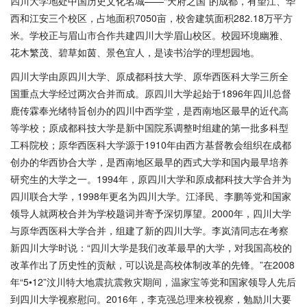
四川大学地处中国历史文化名城——“天府之国”的成都，有望江、华
西和江安三个校区，占地面积7050亩，校舍建筑面积282.18万平方
米。学校正与眉山市合作共建四川大学眉山校区。校园环境幽雅、
花木繁茂、碧草如茵、景色宜人，是读书治学的理想园地。
四川大学由原四川大学、原成都科技大学、原华西医科大学三所全
国重点大学经过两次合并而成。原四川大学起始于
1896年四川总督
鹿传霖奉光绪特旨创办的四川中西学堂，是西南地区最早的近代高
等学校；原成都科技大学是新中国院系调整时组建的第一批多科型
工科院校；原华西医科大学源于1910年由西方基督教会组织在成都
创办的华西协合大学，是西南地区最早的西式大学和国内最早培养
研究生的大学之一。1994年，原四川大学和原成都科技大学合并为
四川联合大学，1998年更名为四川大学。江泽民、李鹏等党和国家
领导人就两校合并为学校题词并寄予深切厚望。2000年，四川大学
与原华西医科大学合并，组建了新的四川大学。李岚清同志在考察
新四川大学时说：“四川大学是我们改革最早的大学，对我国高校的
改革作出了历史性的贡献，可以说是高校体制改革的先锋。”在2008
年“5•12”汶川特大地震抗震救灾期间，温家宝等党和国家领导人先后
到四川大学视察慰问。2016年，李克强总理来校视察，勉励川大要