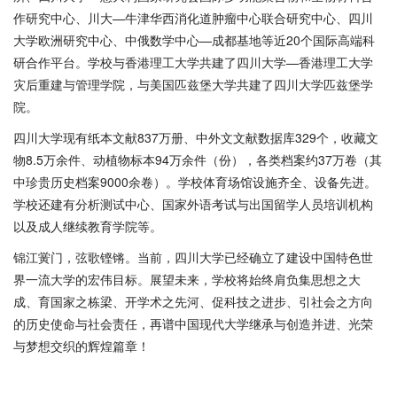
作研究中心、川大—牛津华西消化道肿瘤中心联合研究中心、四川
大学欧洲研究中心、中俄数学中心—成都基地等近20个国际高端科
研合作平台。学校与香港理工大学共建了四川大学—香港理工大学
灾后重建与管理学院，与美国匹兹堡大学共建了四川大学匹兹堡学
院。
四川大学现有纸本文献
837万册、中外文文献数据库329个，收藏文
物8.5万余件、动植物标本94万余件（份），各类档案约37万卷（其
中珍贵历史档案9000余卷）。学校体育场馆设施齐全、设备先进。
学校还建有分析测试中心、国家外语考试与出国留学人员培训机构
以及成人继续教育学院等。
锦江黉门，弦歌铿锵。当前，四川大学已经确立了建设中国特色世
界一流大学的宏伟目标。展望未来，学校将始终肩负集思想之大
成、育国家之栋梁、开学术之先河、促科技之进步、引社会之方向
的历史使命与社会责任，再谱中国现代大学继承与创造并进、光荣
与梦想交织的辉煌篇章！