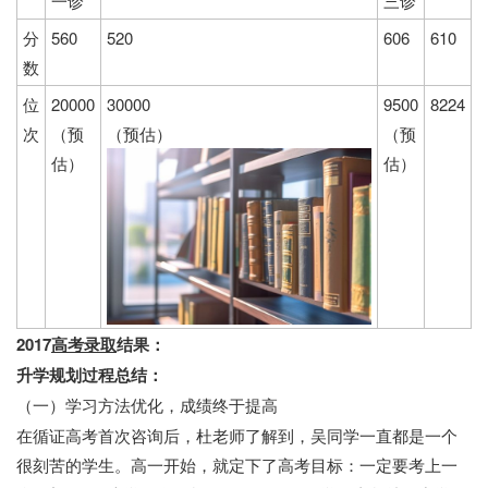
一诊
三诊
分
560
520
606
610
数
位
20000
30000
9500
8224
次
（预
（预估）
（预
估）
估）
2017
高考录取
结果：
升学规划过程总结：
（一）学习方法优化，成绩终于提高
在循证高考首次咨询后，杜老师了解到，吴同学一直都是一个
很刻苦的学生。高一开始，就定下了高考目标：一定要考上一