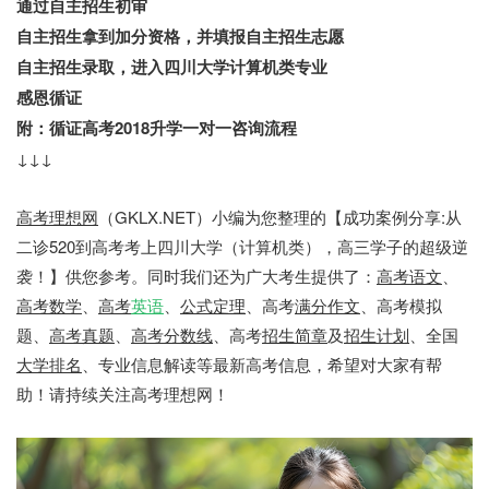
通过自主招生初审
自主招生拿到加分资格，并填报自主招生志愿
自主招生录取，进入四川大学计算机类专业
感恩循证
附：循证高考2018升学一对一咨询流程
↓↓↓
高考理想网
（GKLX.NET）小编为您整理的【成功案例分享:从
二诊520到高考考上四川大学（计算机类），高三学子的超级逆
袭！】供您参考。同时我们还为广大考生提供了：
高考语文
、
高考数学
、
高考
英语
、
公式定理
、高考
满分作文
、高考模拟
题、
高考真题
、
高考分数线
、高考
招生简章
及
招生计划
、全国
大学排名
、专业信息解读等最新高考信息，希望对大家有帮
助！请持续关注高考理想网！