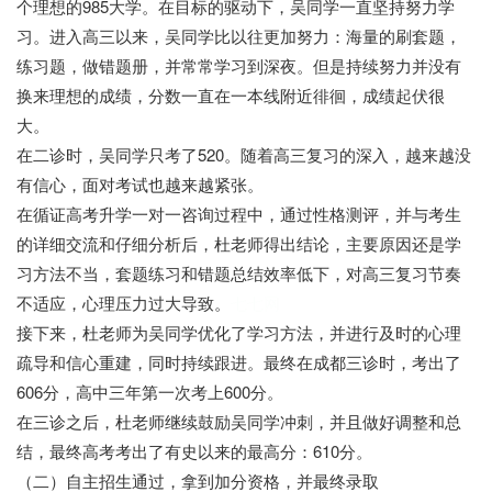
个理想的985大学。在目标的驱动下，吴同学一直坚持努力学
习。进入高三以来，吴同学比以往更加努力：海量的刷套题，
练习题，做错题册，并常常学习到深夜。但是持续努力并没有
换来理想的成绩，分数一直在一本线附近徘徊，成绩起伏很
大。
在二诊时，吴同学只考了520。随着高三复习的深入，越来越没
有信心，面对考试也越来越紧张。
在循证高考升学一对一咨询过程中，通过性格测评，并与考生
的详细交流和仔细分析后，杜老师得出结论，主要原因还是学
习方法不当，套题练习和错题总结效率低下，对高三复习节奏
不适应，心理压力过大导致。
七七网
接下来，杜老师为吴同学优化了学习方法，并进行及时的心理
疏导和信心重建，同时持续跟进。最终在成都三诊时，考出了
606分，高中三年第一次考上600分。
在三诊之后，杜老师继续鼓励吴同学冲刺，并且做好调整和总
结，最终高考考出了有史以来的最高分：610分。
（二）自主招生通过，拿到加分资格，并最终录取