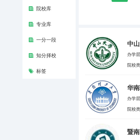
院校库
专业库
一分一段
中山
办学层
知分择校
院校
标签
华南
办学层
院校
暨南