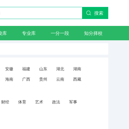
搜索
校库
专业库
一分一段
知分择校
安徽
福建
山东
湖北
湖南
海南
广西
贵州
云南
西藏
财经
体育
艺术
政法
军事