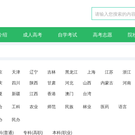
介绍
成人高考
自学考试
高考志愿
院
京
天津
辽宁
吉林
黑龙江
上海
江苏
浙江
庆
四川
陕西
甘肃
河北
山西
内蒙古
河南
夏
新疆
江西
香港
澳门
台湾
合
工科
农业
师范
民族
林业
医药
语言
办
民办
科(普通)
专科(高职)
本科(职业)