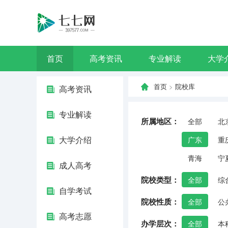
首页
高考资讯
专业解读
大学
首页
>
院校库
高考资讯
专业解读
所属地区：
全部
北
大学介绍
广东
重
青海
宁
成人高考
院校类型：
全部
综
自学考试
院校性质：
全部
公
高考志愿
办学层次：
全部
本