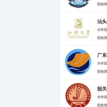
院校
汕头
办学层
院校
广东
办学层
院校
韶关
办学层
院校