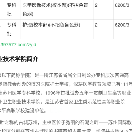
理
专科
医学影像技术(校本部)(不招色盲
2
6200/3
批
色弱)
理
专科
护理(校本部)(不招色盲色弱)
2
6200/3
批
397577.com/zyjd
业技术学院简介
（以下简称学院）是一所江苏省省属全日制公办专科层次普通高
国基督教会创办的博习医院护士学校，深耕医学教育领域已有111
组建苏州医学专科学校，1996年首批试办五年一贯制卫生高等职业
苏州卫生职业技术学院，是江苏省首家卫生类示范性高等职业院
水平高职学校建设单位。
七七网
堂”之称的古城苏州，主校区位于秀丽的石湖之畔——苏州国际教
校区分别在苏州古城区的书院巷和古镇木渎。学院共占地50.2