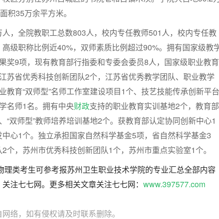
筑面积35万余平方米。
人，全院教职工总数803人，校内专任教师501人，校内专任教
，高级职称比例近40%，双师素质比例超过90%。拥有国家级教
果奖9项，现有教育部行指委和专委会委员8人，国家级职业教育
，江苏省优秀科技创新团队2个，江苏省优秀教学团队、职业教学
业教育“双师型”名师工作室建设项目1个、技艺技能传承创新平
学名师1名。拥有中央
财政
支持的职业教育实训基地2个，教育部
、“双师型”教师培养培训基地2个。获教育部认定协同创新中心1
中心1个。独立承担国家自然科学基金5项，省自然科学基金3
2个，苏州市优秀科技创新团队1个，苏州市重点实验室1个。
东物理类考生可参考报苏州卫生职业技术学院的专业汇总全部内容
，关注七七网。更多相关文章关注七七网：
www.397577.com
自网络，如有侵权请及时联系删除。