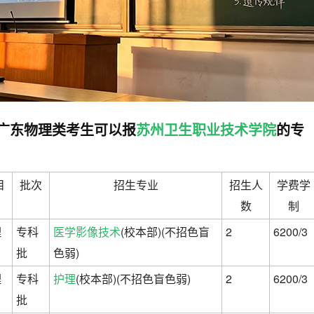
广东物理类考生可以报
苏州卫生职业技术学院
的专
目
批次
招生专业
招生人
学费学
数
制
理
专科
医学影像技术
(校本部)(不招色盲
2
6200/3
批
色弱)
理
专科
护理
(校本部)(不招色盲色弱)
2
6200/3
批