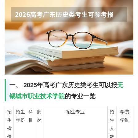
一、 2025年高考广东历史类考生可以报
无
锡城市职业技术学院
的专业一览
招
招生
科
批
招生专业
招
学费
生
年份
目
次
生
学制
省
人
份
数