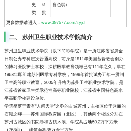
史
科
盲色弱)
类
批
更多数据请进入：
www.397577.com/zyjd
二、 苏州卫生职业技术学院简介
苏州卫生职业技术学院（以下简称学院）是一所江苏省省属全
日制公办专科层次普通高校，前身是1911年美国基督教会创办
的博习医院护士学校，深耕医学教育领域已有111年之久，早在
1958年即组建苏州医学专科学校，1996年首批试办五年一贯制
卫生高等职业教育，2005年升格为苏州卫生职业技术学院，是
江苏省首家卫生类示范性高等职业院校，江苏省中国特色高水
平高职学校建设单位。
学院坐落于素有“人间天堂”之称的古城苏州，主校区位于秀丽的
石湖之畔——苏州国际教育园（北区），其他两个校区分别在
苏州古城区的书院巷和古镇木渎。学院共占地50.2万平方米
（753亩），建筑面积35万余平方米。
七七网