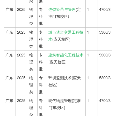
类
批
广东
2025
物
专
连锁经营与管理
(定
1
4700/3
理
科
淮门东校区)
类
批
广东
2025
物
专
城市轨道交通工程技
1
5300/3
理
科
术
(应天校区)
类
批
广东
2025
物
专
建筑智能化工程技术
1
5300/3
理
科
(应天校区)
类
批
广东
2025
物
专
环境监测技术(应天
1
5300/3
理
科
校区)
类
批
广东
2025
物
专
现代物流管理(定淮
1
4700/3
理
科
门东校区)
类
批