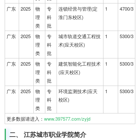
广东
2025
物
专
连锁经营与管理(定
1
4700/3
理
科
淮门东校区)
类
批
广东
2025
物
专
城市轨道交通工程技
1
5300/3
理
科
术(应天校区)
类
批
广东
2025
物
专
建筑智能化工程技术
1
5300/3
理
科
(应天校区)
类
批
广东
2025
物
专
环境监测技术(应天
1
5300/3
理
科
校区)
类
批
更多数据请进入：
www.397577.com/zyjd
二、 江苏城市职业学院简介