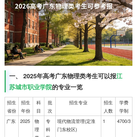
一、 2025年高考广东物理类考生可以报
江
苏城市职业学院
的专业一览
招生
招生
科
批
招生专业
招生
学费
省份
年份
目
次
人数
学制
广东
2025
物
专
现代物流管理(定淮
1
4700/3
理
科
门东校区)