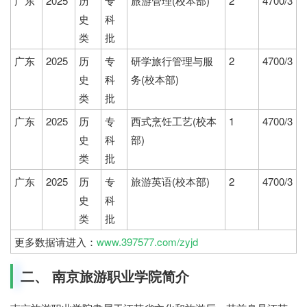
广东
2025
历
专
旅游管理(校本部)
2
4700/3
史
科
类
批
广东
2025
历
专
研学旅行管理与服
2
4700/3
史
科
务(校本部)
类
批
广东
2025
历
专
西式烹饪工艺(校本
1
4700/3
史
科
部)
类
批
广东
2025
历
专
旅游英语(校本部)
2
4700/3
史
科
类
批
更多数据请进入：
www.397577.com/zyjd
二、 南京旅游职业学院简介