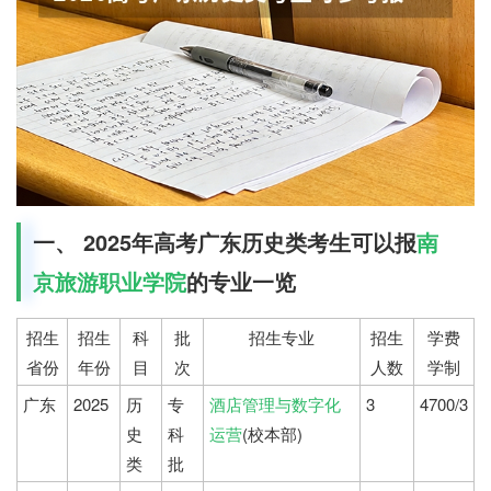
一、 2025年高考广东历史类考生可以报
南
京旅游职业学院
的专业一览
招生
招生
科
批
招生专业
招生
学费
省份
年份
目
次
人数
学制
广东
2025
历
专
酒店管理与数字化
3
4700/3
史
科
运营
(校本部)
类
批