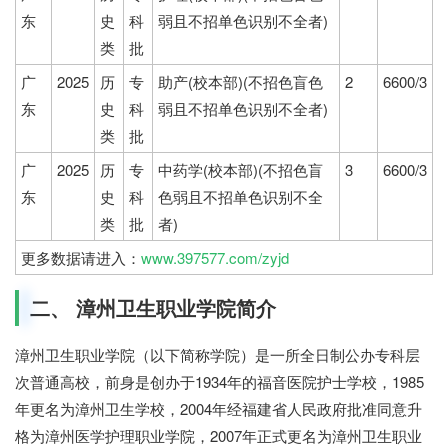
东
史
科
弱且不招单色识别不全者)
类
批
广
2025
历
专
助产(校本部)(不招色盲色
2
6600/3
东
史
科
弱且不招单色识别不全者)
类
批
广
2025
历
专
中药学(校本部)(不招色盲
3
6600/3
东
史
科
色弱且不招单色识别不全
类
批
者)
更多数据请进入：
www.397577.com/zyjd
二、 漳州卫生职业学院简介
漳州卫生职业学院（以下简称学院）是一所全日制公办专科层
次普通高校，前身是创办于1934年的福音医院护士学校，1985
年更名为漳州卫生学校，2004年经福建省人民政府批准同意升
格为漳州医学护理职业学院，2007年正式更名为漳州卫生职业