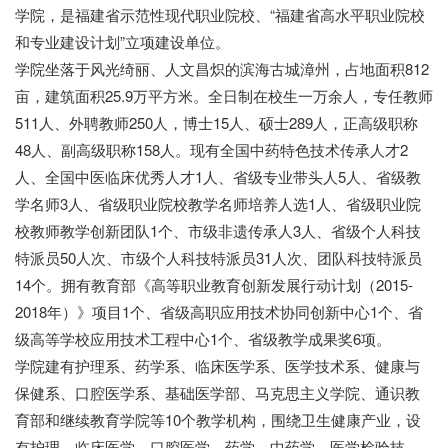
学院，是福建省示范性现代职业院校、“福建省高水平职业院校
和专业建设计划”立项建设单位。
七七网
学院坐落于风光绮丽、人文昌炽的滨海古城漳州，占地面积812
亩，建筑面积25.9万平方米。全日制在校生一万余人，专任教师
511人、外聘教师250人，博士15人、硕士289人，正高级职称
48人、副高级职称158人。现有全国中药特色技术传承人才2
人、全国中医临床优秀人才1人、省级专业带头人5人、省级教
学名师3人、省级职业院校教学名师培养人选1人、省级职业院
校教师教学创新团队1个、市级非遗传承人3人、省级个人科技
特派员50人次、市级个人科技特派员31人次、团队科技特派员
14个。拥有教育部《高等职业教育创新发展行动计划（2015-
2018年）》项目1个、省级高职应用技术协同创新中心1个、省
级高等学校应用技术工程中心1个、省级教学成果奖6项。
学院建有护理系、药学系、临床医学系、医学技术系、健康与
保健系、口腔医学系、基础医学部、马克思主义学院、通识教
育部和继续教育学院等10个教学机构，围绕卫生健康产业，设
有护理、临床医学、口腔医学、药学、中药学、医学检验技