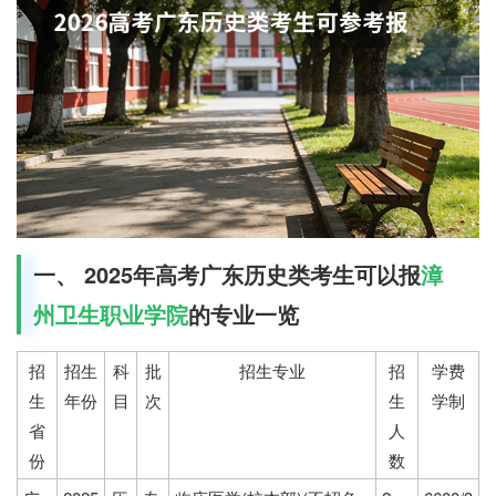
一、 2025年高考广东历史类考生可以报
漳
州卫生职业学院
的专业一览
招
招生
科
批
招生专业
招
学费
生
年份
目
次
生
学制
省
人
份
数