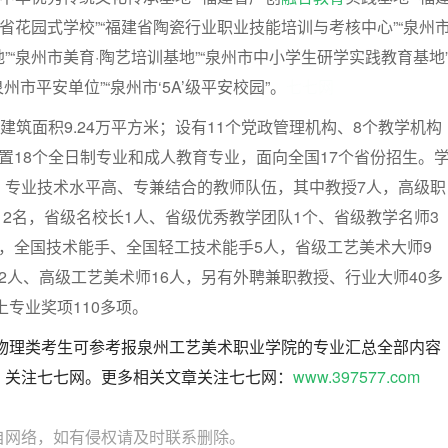
建省花园式学校”“福建省陶瓷行业职业技能培训与考核中心”“泉州
”“泉州市美育·陶艺培训基地”“泉州市中小学生研学实践教育基地
州市平安单位”“泉州市‘5A’级平安校园”。
七七网
总建筑面积9.24万平方米；设有11个党政管理机构、8个教学机构
置18个全日制专业和成人教育专业，面向全国17个省份招生。
、专业技术水平高、专兼结合的教师队伍，其中教授7人，高级职
112名，省级名校长1人、省级优秀教学团队1个、省级教学名师3
，全国技术能手、全国轻工技术能手5人，省级工艺美术大师9
2人、高级工艺美术师16人，另有外聘兼职教授、行业大师40多
上专业奖项110多项。
东物理类考生可参考报泉州工艺美术职业学院的专业汇总全部内容
，关注七七网。更多相关文章关注七七网：
www.397577.com
自网络，如有侵权请及时联系删除。