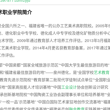
397577.com/zyjd
术职业学院简介
全国六所之一、福建省唯一的公办工艺美术高职院校。2005年
校、德化职业中专学校、德化成人中专学校及德化矿物质分析中
术学院，2009年通过教育部人才培养工作评估，2013年3月福
艺美术职业学院，2014年4月更名获教育部备案，2017年通过
工作评估。
”“中国瓷都”“国家全域旅游示范区”“中国大学生最佳旅游目的地”
”和“福建省最佳旅游目的地”——泉州德化，是“全国学校
艺术教育
质教育先进示范院校”“教育部第二批现代学徒制试点单位”“全国职
地”“国家高技能人才培训基地”“中国
工业设计
协会创新设计研究
传承创新基地院校”“中国陶瓷工业协会副理事长单位和培养基地”“
一校一品’示范基地” “中国白国际艺术家驻地创作交流基地”“福
校中华优秀传统文化传承基地”“福建省产创
融合教育
实践基地”“福