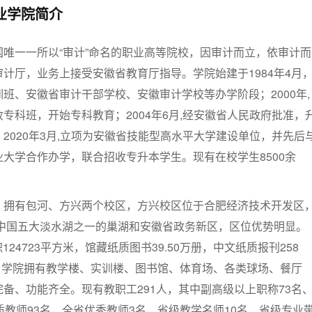
业学院简介
唯一一所以“审计”命名的职业高等院校，因审计而立，依审计而
计厅，业务上接受安徽省教育厅指导。学院始建于1984年4月
班、安徽省审计干部学校、安徽审计学校等办学阶段；2000年,
专科班，开始专科教育；2004年6月,经安徽省人民政府批准，
2020年3月,立项为安徽省技能型高水平大学建设单位，并先后
大学合作办学，联合招收专升本学生。现有在校学生8500余
，拥有包河、方兴两个校区，方兴校区位于合肥经济技术开发区
邻中国五大淡水湖之一的巢湖和安徽省政务新区，区位优势明显。
124723平方米，馆藏纸质图书39.50万册，中文纸质报刊258
册。学院拥有教学楼、实训楼、图书馆、体育场、各类球场、餐厅
备、功能齐全。现有教职工291人，其中副高级以上职称73名
质教师93名，全省优秀教师3名、省级教学名师10名、省级专业