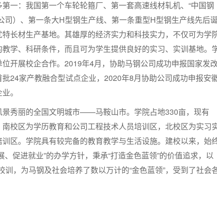
多第一：我国第一个车轮轮箍厂、第一套高速线材轧机、“中国钢
市公司）、第一条大H型钢生产线、第一条重型H型钢生产线先后
优特长材生产基地。其雄厚的经济实力和科技实力，不仅可为学
的教学、科研条件，而且可为学生提供良好的实习、实训基地。
位开展校企合作。2019年4月，协助马钢公司成功申报国家发
批24家产教融合型试点企业，2020年8月协助公司成功申报安
企业。
景秀丽的全国文明城市——马鞍山市。学院占地330亩，现有
，南校区为学历教育和公司工程技术人员培训区，北校区为实习
培训区。学院具有较完备的教育教学与生活设施。建校以来，始
展、促进就业”的办学方针，秉承“打造金色蓝领”的价值追求，以
”为校训，为马钢及社会培养了数以万计的“金色蓝领”，受到了社会