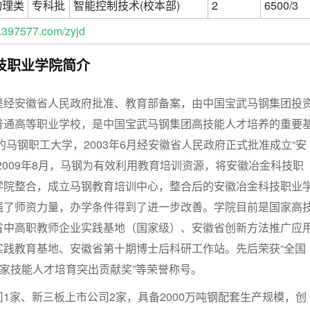
物理类
专科批
智能控制技术(校本部)
2
6500/3
397577.com/zyjd
技职业学院简介
是经安徽省人民政府批准、教育部备案，由中国宝武马钢集团投
普通高等职业学校，是中国宝武马钢集团高技能人才培养的重要
年的马钢职工大学，2003年6月经安徽省人民政府正式批准成立“安
2009年8月，马钢为有效利用教育培训资源，将安徽冶金科技职
学院整合，成立马钢教育培训中心，整合后的安徽冶金科技职业
强了师资力量，办学条件得到了进一步改善。学院目前是国家高
省中高职教师企业实践基地（国家级）、安徽省创新方法推广应
实践教育基地、安徽省第十期博士后科研工作站。先后荣获“全国
国家技能人才培育突出贡献奖”等荣誉称号。
司1家、新三板上市公司2家，具备2000万吨钢配套生产规模，创