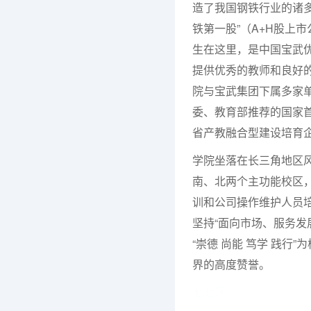
造了我国钢铁行业的诸
铁第一股”（A+H股上
生在这里，是中国宝武
提供优秀的教师和良好
院与宝武集团下属多家单
委、教育部推荐的国家首
省产教融合型建设培育
学院坐落在长三角地区风
南、北两个主功能校区
训和公司操作维护人员
坚持“面向市场、服务发
“崇德 尚能 笃学 践行
界的高度赞誉。
七七网