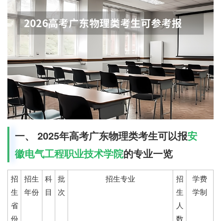
一、 2025年高考广东物理类考生可以报
安
徽电气工程职业技术学院
的专业一览
招
招生
科
批
招生专业
招
学费
生
年份
目
次
生
学制
省
人
份
数