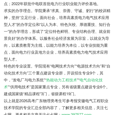
点；2022年获批中电联首批电力行业职业能力评价基地。
求实的办学理念。学院秉承“求真、崇善、守诚、躬行”的校训精
神，坚持“立足行业，面向社会，培养高素质电力电气技术应用
型人才”的办学定位和“以人为本、特色兴校、厚德重技、知行合
一”的办学理念，形成了“定位特色鲜明、专业结构合理、就业前
景良好”的办学体系。以服务社会经济发展为宗旨，以就业为导
向，以素质教育为主线，以能力培养为本位，以专业技能为重
点，面向电力行业及地方企业，培养高素质电力电气技术应用
型人才。
特色的专业设置。学院现有“电网技术方向”“电源技术方向”和“自
动化技术方向”三个重点建设专业群，开设招生专业9个，其
中，“发电厂与电力系统”“
热能动力工程技术
”“
电气自动化技
术
”“供用电技术”是国家重点专业，另有省级重点建设专业6个。
建成国家级“精品课程”3门，省级课程19门。
七七网
以上就是2026高考广东物理类考生可参考报安徽电气工程职业
技术学院的专业汇总全部内容了，了解更多相关信息，关注七
七网。更多相关文章关注七七网：
www.397577.com